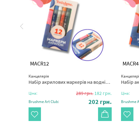
MACR12
MACR4
Канцелярія
Канцеляр
Набір акрилових маркерів на водній основі (12 шт)
Набір акрил
2 200
грн.
289
грн.
182
грн.
Ціна:
Ціна:
40
грн.
202
грн.
Brushme Art Club:
Brushme Ar