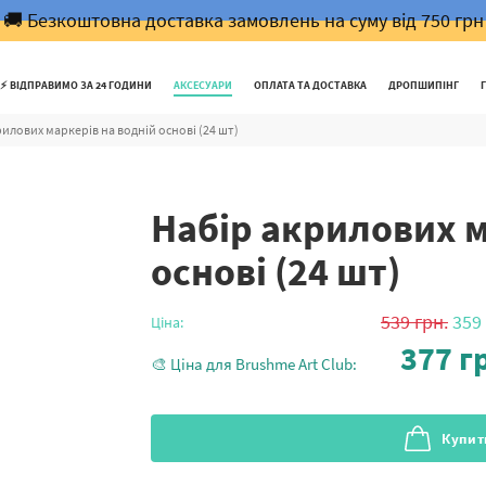
🚚 Безкоштовна доставка замовлень на суму від 750 грн
⚡️ ВІДПРАВИМО ЗА 24 ГОДИНИ
АКСЕСУАРИ
ОПЛАТА ТА ДОСТАВКА
ДРОПШИПІНГ
илових маркерів на водній основі (24 шт)
Набір акрилових м
основі (24 шт)
539
грн.
359
Ціна:
377
гр
🎨 Ціна для Brushme Art Club:
Купит