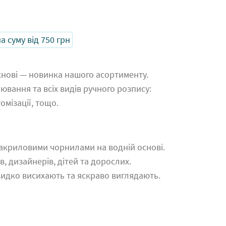
 суму від 750 грн
снові — новинка нашого асортименту.
вання та всіх видів ручного розпису:
омізації, тощо.
 акриловими чорнилами на водній основі.
, дизайнерів, дітей та дорослих.
видко висихають та яскраво виглядають.