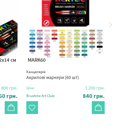
2x14 см
MARK60
MARK1
Канцелярія
Канцелярі
Акрилові маркери (60 шт)
Акрилов
800
грн.
1 200
грн.
Ціна:
Ціна:
60
грн.
840
грн.
Brushme Art Club:
Brushme Ar