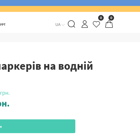
0
0
UA
ГУРТ
аркерів на водній
грн.
н.
и