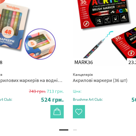
8
MARK36
23.
ія
Канцелярія
ових маркерів на водній основі (48 шт)
Акрилові маркери (36 шт)
749
грн.
713
грн.
Ціна:
524
грн.
5
t Club:
Brushme Art Club: