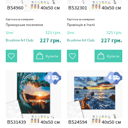
BS4960
40x50 см
BS32301
40x50 см
Картина за номерами
Картина за номерами
Приморське поселення
Провінція в Італії
325
грн.
325
грн.
Ціна:
Ціна:
227
грн.
227
грн.
Brushme Art Club:
Brushme Art Club:
Купити
Купити
BS31439
40x50 см
BS24594
40x50 см