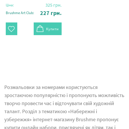
325
грн.
Ціна:
227
грн.
Brushme Art Club:
Купити
Розмальовки за номерами користуються
зростаючою популярністю і пропонують можливість
творчо провести час і відточувати свій художній
талант. Розділ з тематикою «Набережні і
узбережжя» інтернет-магазину Brushme пропонує
купити онлайн набори, присвячені як дітям, так і