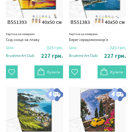
BS51393
40x50 см
BS51383
40x50 см
Картина за номерами
Картина за номерами
Схід сонця на плаву
Берег середземномор'я
325
грн.
325
грн.
Ціна:
Ціна:
227
грн.
227
грн.
Brushme Art Club:
Brushme Art Club:
Купити
Купити