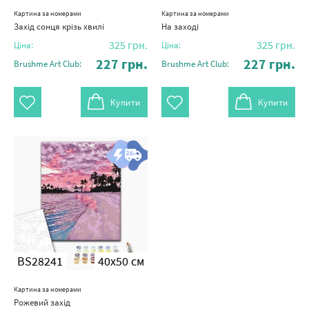
Картина за номерами
Картина за номерами
Захід сонця крізь хвилі
На заході
325
грн.
325
грн.
Ціна:
Ціна:
227
грн.
227
грн.
Brushme Art Club:
Brushme Art Club:
Купити
Купити
BS28241
40x50 см
Картина за номерами
Рожевий захід