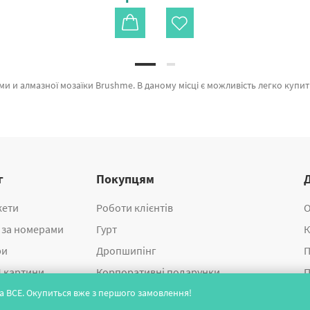
 який надихає якістю. Весь асортимент категорії «Картини за номерами» сертифікований та підтверджений досвідом клієнтів. Золотий повний місяць (Розмір L), Африканка © Mykhailyshyna Daria и Папуги в тропіках а также брендів за кращою ціною. П
г
Покупцям
жети
Роботи клієнтів
О
 за номерами
Гурт
К
ри
Дропшипінг
П
 картини
Корпоративні подарунки
П
 на ВСЕ. Окупиться вже з першого замовлення!
 мозаїка