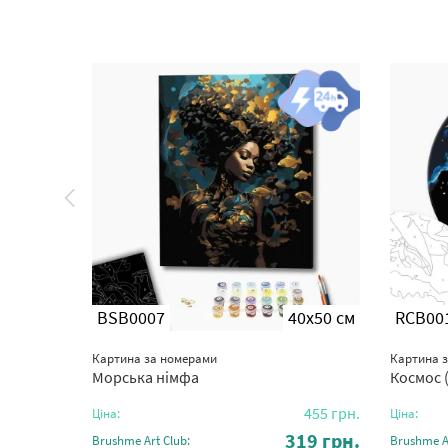
0x50 см
BSB0007
40x50 см
RCB00
Картина за номерами
Картина 
Морська німфа
Космос 
455
грн.
455
грн.
Ціна:
Ціна:
19
грн.
319
грн.
Brushme Art Club:
Brushme Ar