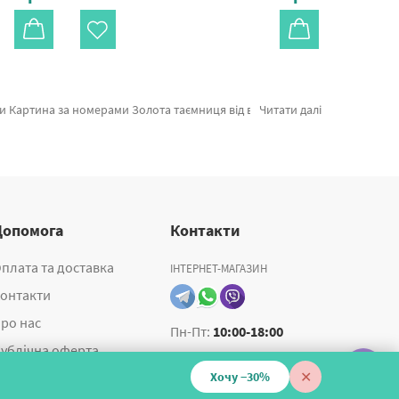
ри замовленні Алмазні картини разом з картина за номерами космонавт, миттєве відправлення в Чернівці або інші міста. Кінь разом з картини за номерами українська, придбайте прямо зараз!
Читати далі
Допомога
Контакти
плата та доставка
ІНТЕРНЕТ-МАГАЗИН
онтакти
ро нас
Пн-Пт:
10:00-18:00
ублічна оферта
✕
Хочу −30%