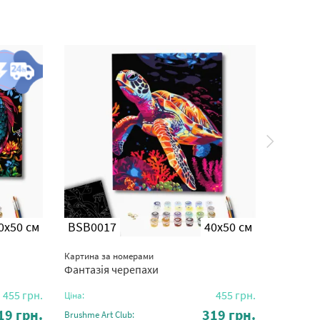
0x50 см
BSB0017
40x50 см
BSB00
Картина за номерами
Картина з
Фантазія черепахи
Дует ча
455
грн.
455
грн.
Ціна:
Ціна:
19
грн.
319
грн.
Brushme Art Club:
Brushme Ar