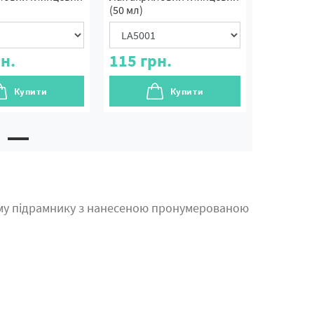
(50 мл)
н.
115
грн.
Купити
Купити
му підрамнику з нанесеною пронумерованою