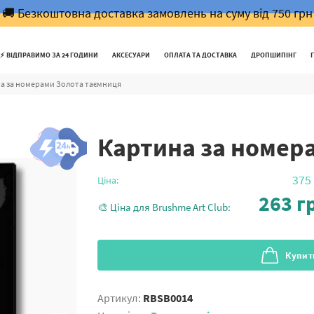
🚚 Безкоштовна доставка замовлень на суму від 750 грн
⚡️ ВІДПРАВИМО ЗА 24 ГОДИНИ
АКСЕСУАРИ
ОПЛАТА ТА ДОСТАВКА
ДРОПШИПІНГ
а за номерами Золота таємниця
Картина за номер
375
Ціна:
263
гр
🎨 Ціна для Brushme Art Club:
Купит
Артикул:
RBSB0014