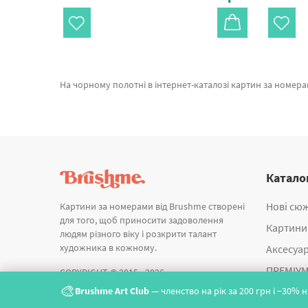
На чорному полотні в інтернет-каталозі картин за номерами и алмазної мозаїки Brushme. В даному місці є можливість легко купити Картина за номерами Золота таємниця від відомого виробника Brushme
Катало
Нові сю
Картини за номерами від Brushme створені
для того, щоб приносити задоволення
Картини
людям різного віку і розкрити талант
художника в кожному.
Аксесуа
ПРЕМІУМ
COPYRIGHT © 2015 - 2026
🎨
Brushme Art Club
— членство на рік за 200 грн і −30%
Алмазна