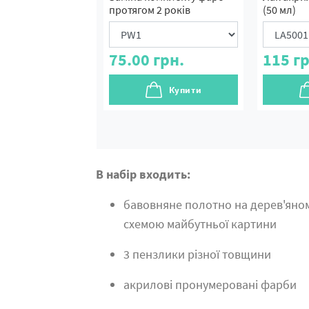
протягом 2 років
(50 мл)
75.00
грн.
115
гр
Купити
В набір входить:
бавовняне полотно на дерев'яно
схемою майбутньої картини
3 пензлики різної товщини
акрилові пронумеровані фарби