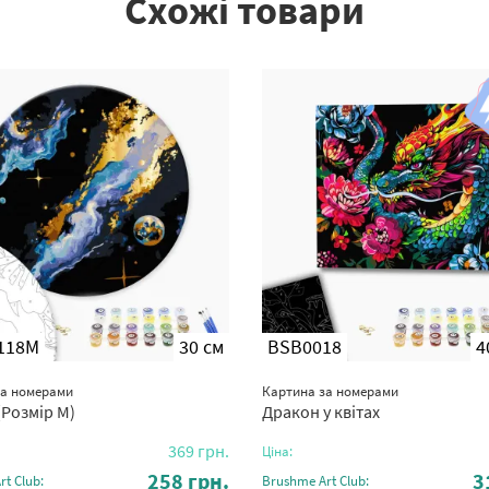
Схожі товари
118M
30 см
BSB0018
4
за номерами
Картина за номерами
(Розмір M)
Дракон у квітах
369
грн.
Ціна:
258
грн.
3
t Club:
Brushme Art Club: