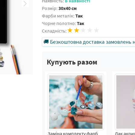
Наявність:
В наявності
Розмір:
30x40 см
Фарби металік:
Так
Чорне полотно:
Так
Складність:
🚚 Безкоштовна доставка замовлень на
Купують разом
Заміна комплекту фарб
Лак акри