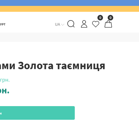
0
0
UA
ГУРТ
ами Золота таємниця
грн.
н.
и