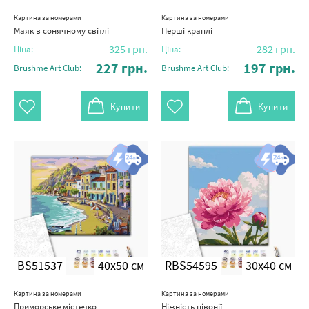
Картина за номерами
Картина за номерами
Маяк в сонячному світлі
Перші краплі
325
грн.
282
грн.
Ціна:
Ціна:
227
грн.
197
грн.
Brushme Art Club:
Brushme Art Club:
Купити
Купити
BS51537
40x50 см
RBS54595
30x40 см
Картина за номерами
Картина за номерами
Приморське містечко
Ніжність півонії