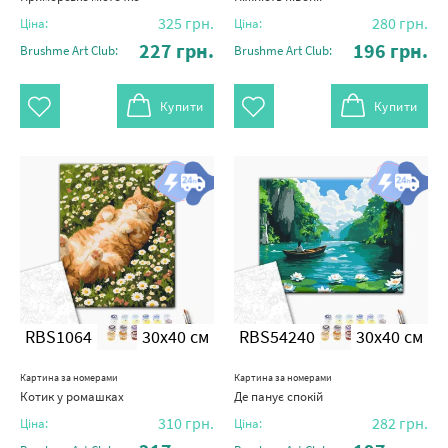
325
грн.
280
грн.
Ціна:
Ціна:
227
грн.
196
грн.
Brushme Art Club:
Brushme Art Club:
Купити
Купити
RBS1064
30x40 см
RBS54240
30x40 см
Картина за номерами
Картина за номерами
Котик у ромашках
Де панує спокій
310
грн.
282
грн.
Ціна:
Ціна: