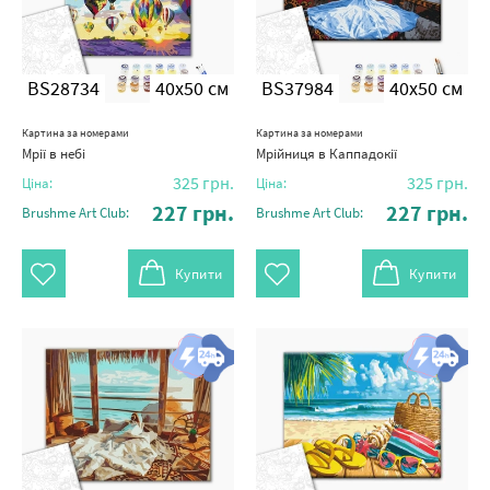
BS28734
40x50 см
BS37984
40x50 см
Картина за номерами
Картина за номерами
Мрії в небі
Мрійниця в Каппадокії
325
грн.
325
грн.
Ціна:
Ціна:
227
грн.
227
грн.
Brushme Art Club:
Brushme Art Club:
Купити
Купити