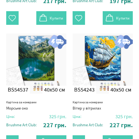
217
грн.
197
грн.
Brushme Art Club:
Brushme Art Club:
Купити
Купити
BS54537
40x50 см
BS54243
40x50 см
Картина за номерами
Картина за номерами
Морське око
Вітер у вітрилах
325
грн.
325
грн.
Ціна:
Ціна:
227
грн.
227
грн.
Brushme Art Club:
Brushme Art Club: