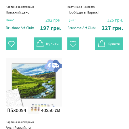
Картина за номерами
Картина за номерами
Пляжний денс
Пообіддя в Парижі
282
грн.
325
грн.
Ціна:
Ціна:
197
грн.
227
грн.
Brushme Art Club:
Brushme Art Club:
Купити
Купити
BS30094
40x50 см
Картина за номерами
Альпійський луг