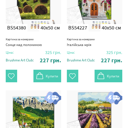
BS54380
40x50 см
BS54227
40x50 см
Картина за номерами
Картина за номерами
Сонце над полониною
Італійська мрія
325
грн.
325
грн.
Ціна:
Ціна:
227
грн.
227
грн.
Brushme Art Club:
Brushme Art Club:
Купити
Купити