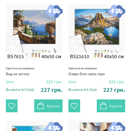
BS7615
40x50 см
BS21610
40x50 см
Картина за номерами
Картина за номерами
Вид на затоку
Озера біля скель гори
325
грн.
325
грн.
Ціна:
Ціна:
227
грн.
227
грн.
Brushme Art Club:
Brushme Art Club:
Купити
Купити