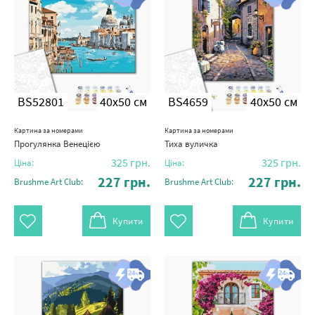
BS52801
40x50 см
BS4659
40x50 см
Картина за номерами
Картина за номерами
Прогулянка Венецією
Тиха вуличка
325
грн.
325
грн.
Ціна:
Ціна:
227
грн.
227
грн.
Brushme Art Club:
Brushme Art Club:
Купити
Купити