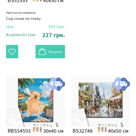
BS51393
40x50 см
Картина за номерами
Схід сонця на плаву
325
грн.
Ціна:
227
грн.
Brushme Art Club:
Купити
RBS54593
30x40 см
BS32748
40x50 см