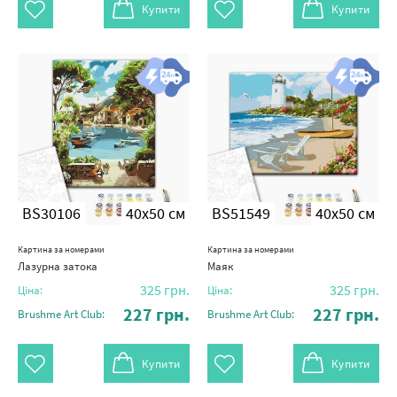
Купити
Купити
BS30106
40x50 см
BS51549
40x50 см
Картина за номерами
Картина за номерами
Лазурна затока
Маяк
325
грн.
325
грн.
Ціна:
Ціна:
227
грн.
227
грн.
Brushme Art Club:
Brushme Art Club:
Купити
Купити