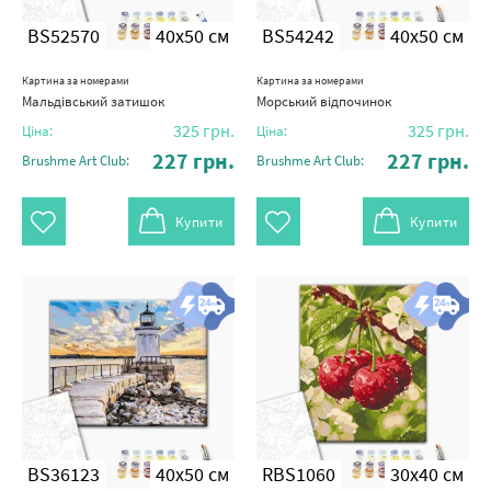
BS52570
40x50 см
BS54242
40x50 см
Картина за номерами
Картина за номерами
Мальдівський затишок
Морський відпочинок
325
грн.
325
грн.
Ціна:
Ціна:
227
грн.
227
грн.
Brushme Art Club:
Brushme Art Club:
Купити
Купити
BS36123
40x50 см
RBS1060
30x40 см