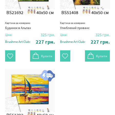
BS21692
40x50 см
BS51408
40x50 см
Картина за номерами
Картина за номерами
Будинок в Альпах
Улюблений прованс
325
грн.
325
грн.
Ціна:
Ціна:
227
грн.
227
грн.
Brushme Art Club:
Brushme Art Club:
Купити
Купити