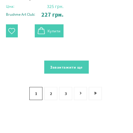
325
грн.
Ціна:
227
грн.
Brushme Art Club:
Купити
Завантажити ще
1
2
3