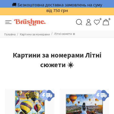
🚚 Безкоштовна доставка замовлень на суму
від 750 грн
0
0
Літні сюжети ☀️
Головна
Картини за номерами
Картини за номерами Літні
сюжети ☀️