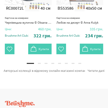
RC00072L
40 см
BS53586
40x50 см
Картина за номерами
Картина за номерами
Чернівецька вуличка © Oksana Ermoshenko
Любов на десерт © Anna Kulyk
460
грн.
335
грн.
Ціна:
Ціна:
322
грн.
234
грн.
Brushme Art Club:
Brushme Art Club:
Купити
Купити
Авторські колекції в відомому онлайн-магазині компанії Brushme. Тут є можливість обрати Картина за номерами Чим пахне щастя ©Alla Berezovska BS54345 від відомого бренду Brushme який порадує продуманістю. Будь-який товар з категорії «Картини за номерами» зроблено з любов'ю. Знайомство з магічним світом Гаррі, Цар звірів и Вулицями Куби а также хороший вибір товарів за оптимальними цінами. Оформлюючи замовлення Грузія або картини за номерами лев, блискавично привеземо в Суми або будь-яку область України. Дерев'яні пазли Brushme або картини за номерами харків замовляйте прямо зараз!
Читати далі