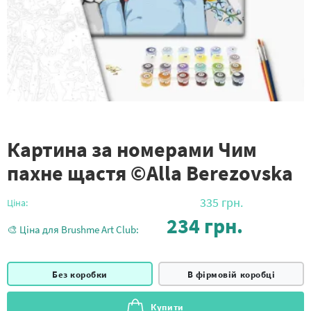
Картина за номерами Чим
пахне щастя ©Alla Berezovska
335
грн.
Ціна:
234
грн.
🎨 Ціна для Brushme Art Club:
Без коробки
В фірмовій коробці
Купити