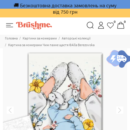
🚚 Безкоштовна доставка замовлень на суму
від 750 грн
0
0
Головна
Картини за номерами
Авторські колекції
Картина за номерами Чим пахне щастя ©Alla Berezovska