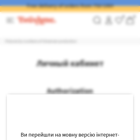
Free delivery of orders from 750 UAH
0
0
Pictures by numbers of Ukrainian production
Личный кабинет
Authorization
Get password
Ви перейшли на мовну версію інтернет-