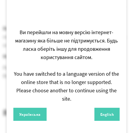
need to pull flitters up while turning it in order to
create a spring effect.
Readme:
before setting down the picture, it’s highly
Ви перейшли на мовну версію інтернет-
recommended to ease off the flitters with the help of a
магазину яка більше не підтримується. Будь
screwdriver.
ласка оберіть іншу для продовження
Material:
laminated PVC (plastic)
користування сайтом.
Pay attention to the fact that colours may differ from
You have switched to a language version of the
those which are depicted in a picture!
online store that is no longer supported.
Please choose another to continue using the
site.
Reviews
Українська
English