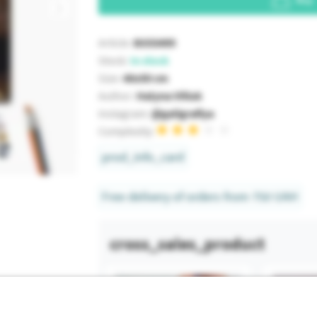
Article:
BS53495
Stock:
In stock
Size:
40x50 cm
Author:
Halyna Vitiuk
Instagram:
@galigrafiya
Complexity:
prod_info_card
Free delivery of orders from 750 UAH
cross_sales_product