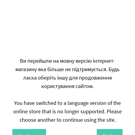
Заміна комплекту фарб
Лак акри
протягом 2 років
(50 мл)
Ви перейшли на мовну версію інтернет-
75.00
UAH
115
U
магазину яка більше не підтримується. Будь
ласка оберіть іншу для продовження
Buy
користування сайтом.
You have switched to a language version of the
online store that is no longer supported. Please
choose another to continue using the site.