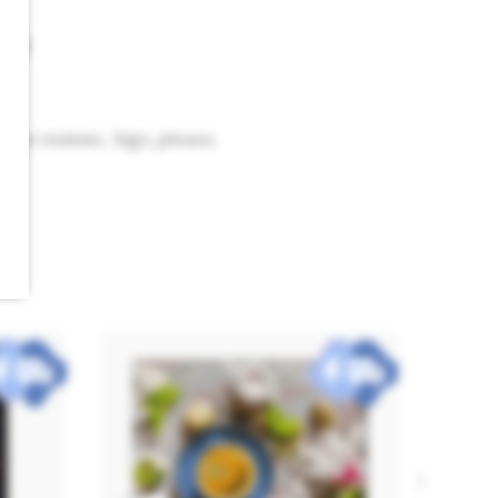
ew
eave reviews. Sign, please.