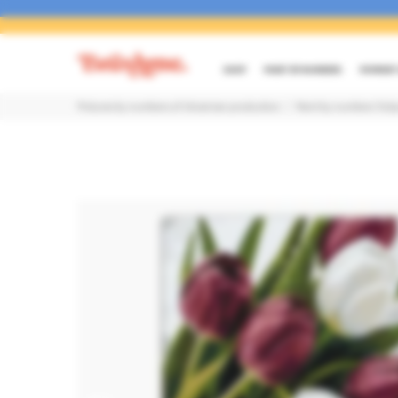
SHOP
PAINT BY NUMBERS
PAYMENT 
Pictures by numbers of Ukrainian production
Paint by numbers Tulip