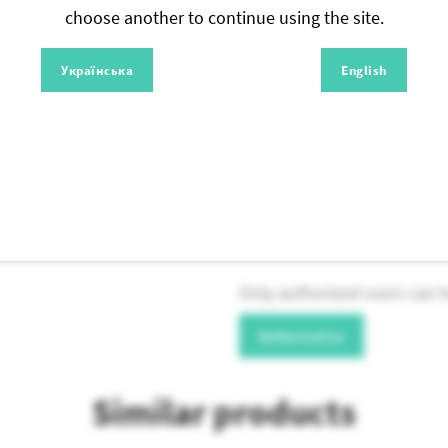
choose another to continue using the site.
Українська
English
Write a Revi
Only authorized users can l
Authorization
Similar products