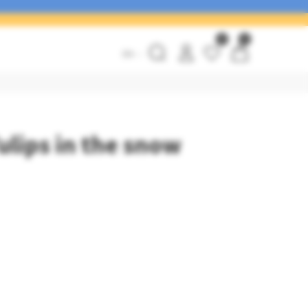
0
0
EN
ulips in the snow