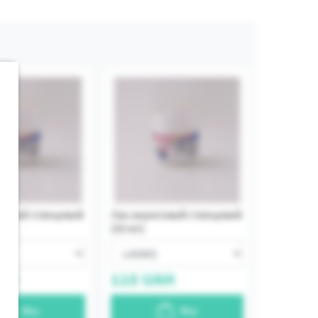
ловий глянцевий
Лак акриловий глянцевий
(50 мл)
AH
115
UAH
Buy
Buy