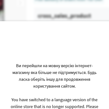
cross_sales_product
Ви перейшли на мовну версію інтернет-
магазину яка більше не підтримується. Будь
Заміна комплекту фарб
Лак акри
протягом 2 років
(50 мл)
ласка оберіть іншу для продовження
користування сайтом.
75.00
UAH
115
U
You have switched to a language version of the
online store that is no longer supported. Please
Buy