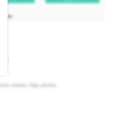
ew
eave reviews. Sign, please.