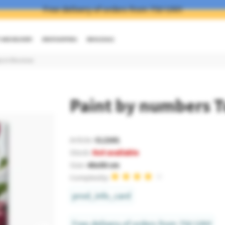
Free delivery of orders from 750 UAH
AND DELIVERY
DROPSHIPPING
WHOLESALE
s in the snow
Paint by numbers T
Article:
CL2161
Stock:
Not available
Size:
40x50 cm
Complexity:
prod_info_card
Free delivery of orders from 750 UAH