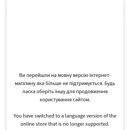
cross_sales_product
Ви перейшли на мовну версію інтернет-
Заміна комплекту фарб
Лак акриловий глянцевий (50
магазину яка більше не підтримується. Будь
протягом 2 років
мл)
ласка оберіть іншу для продовження
користування сайтом.
75.00
UAH
115
UAH
You have switched to a language version of the
Buy
Buy
online store that is no longer supported.