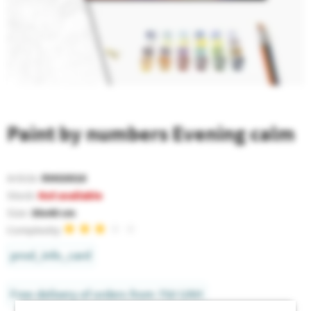
Paint by numbers Evening calm
Article:
RMG0016
Stock:
Not available
Size:
30x40 cm
Complexity:
prod_info_card
Free delivery of orders from 750 UAH