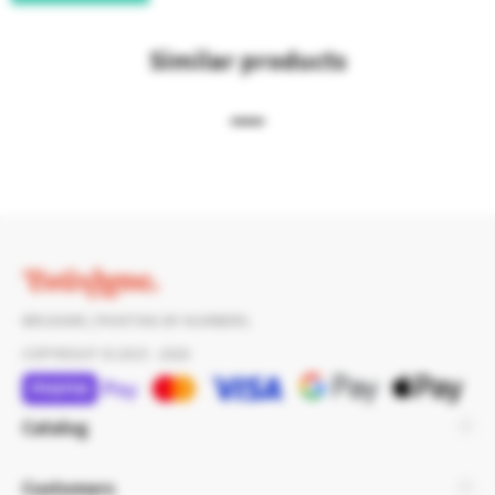
Similar products
Read more
BRUSHME | PAINTING BY NUMBERS.
COPYRIGHT © 2015 - 2026
Catalog
Customers