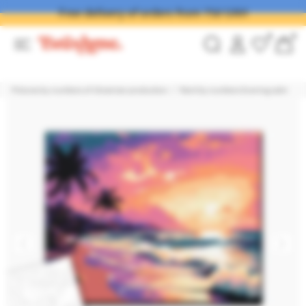
Free delivery of orders from 750 UAH
0
0
Pictures by numbers of Ukrainian production
Paint by numbers Evening calm