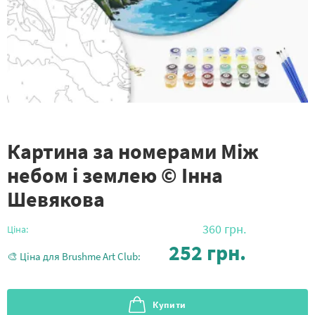
Картина за номерами Між
небом і землею © Інна
Шевякова
360
грн.
Ціна:
252
грн.
🎨 Ціна для Brushme Art Club:
Купити