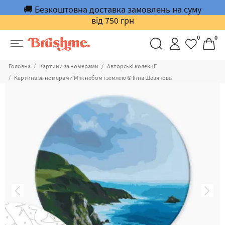
🚚 Безкоштовна доставка замовлень на суму
від 750 грн
0
0
Головна
Картини за номерами
Авторські колекції
Картина за номерами Між небом і землею © Інна Шевякова