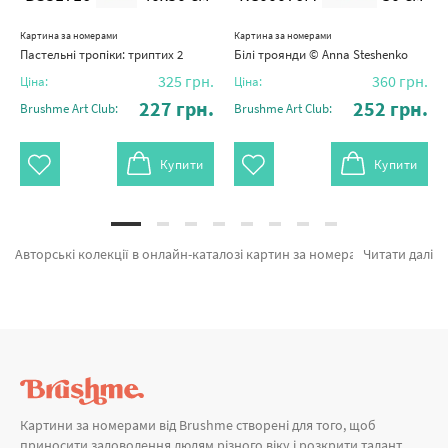
Картина за номерами
Картина за номерами
Пастельні тропіки: триптих 2
Білі троянди © Anna Steshenko
325
грн.
360
грн.
Ціна:
Ціна:
227
грн.
252
грн.
Brushme Art Club:
Brushme Art Club:
Купити
Купити
Авторські колекції в онлайн-каталозі картин за номерами и алмазної мозаїки Брашмі. На вітрині можна обрати Картина за номерами Між небом і землею © Інна Шевякова RC00127M від відомого бренду Brushme який підкуповує авторським підходом. Кожен продукт лінійки «Картини за номерами» зроблено з любов'ю. Блакитна балерина, © artdi.ua и Зайчик флорист © Olena Lazarenko а также широкий вибір найменувань за суперцінами. Оформлюючи замовлення Полотно 25х35 або картина за номерами германію швидко доставимо в Запоріжжя або невелике місто. Поп - арт та картини за номерами океан, придбайте прямо зараз!
Читати далі
Картини за номерами від Brushme створені для того, щоб
приносити задоволення людям різного віку і розкрити талант