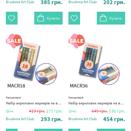
385
грн.
202
грн.
Brushme Art Club:
Brushme Art Club:
Купити
Купити
MACR18
MACR36
Канцелярія
Канцелярія
Набір акрилових маркерів на водній основі (18 шт)
Набір акрилових маркерів на водній основі (36 шт)
419
грн.
271
грн.
649
грн.
536
грн.
Ціна:
Ціна:
293
грн.
454
грн.
Brushme Art Club:
Brushme Art Club: