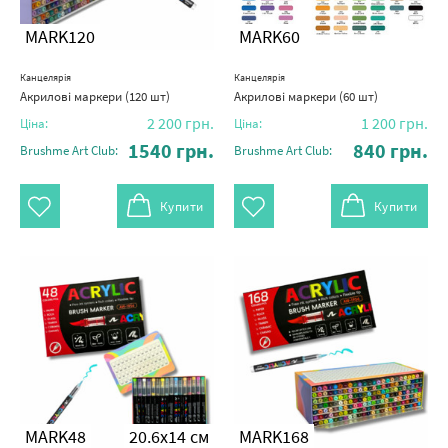
MARK120
MARK60
Канцелярія
Канцелярія
Акрилові маркери (120 шт)
Акрилові маркери (60 шт)
2 200
грн.
1 200
грн.
Ціна:
Ціна:
1540
грн.
840
грн.
Brushme Art Club:
Brushme Art Club:
Купити
Купити
MARK48
20.6x14 см
MARK168