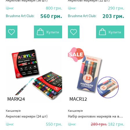
Акрилові маркери (36 шт)
Акрилові маркери (12 шт)
800
грн.
290
грн.
Ціна:
Ціна:
560
грн.
203
грн.
Brushme Art Club:
Brushme Art Club:
Купити
Купити
MARK24
MACR12
Канцелярія
Канцелярія
Акрилові маркери (24 шт)
Набір акрилових маркерів на водній основі (12 шт)
550
грн.
289
грн.
182
грн.
Ціна:
Ціна: