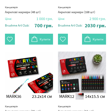
Канцелярія
Канцелярія
Акрилові маркери (48 шт)
Акрилові маркери (168 шт)
1 000
грн.
2 900
грн.
Ціна:
Ціна:
700
грн.
2030
грн.
Brushme Art Club:
Brushme Art Club:
Купити
Купити
MARK36
23.2x14 см
MARK12
14x15.5 см
Канцелярія
Канцелярія