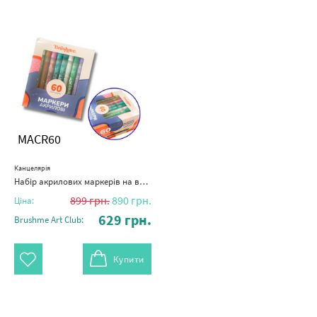
MACR60
Канцелярія
Набір акрилових маркерів на водній основі (60 шт)
899
грн.
890
грн.
Ціна:
629
грн.
Brushme Art Club:
Купити