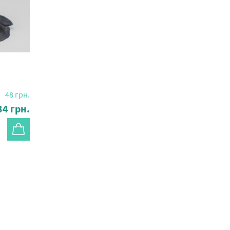
48
грн.
34
грн.