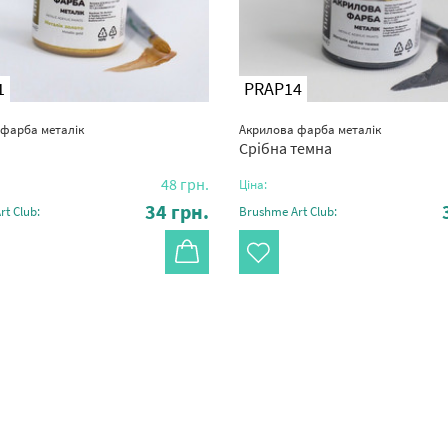
1
PRAP14
фарба металік
Акрилова фарба металік
Срібна темна
48
грн.
Ціна:
34
грн.
t Club:
Brushme Art Club: