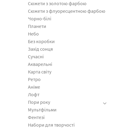
Сюжети з золотою фарбою
Сюжети з флуоресцентною фарбою
Чорно-білі
Планети
Небо
Без коробки
Захід сонця
Сучасні
Акварельні
Карта світу
Ретро
Аніме
Лофт
Пори року
Мультфільми
Фентезі
Набори для творчості