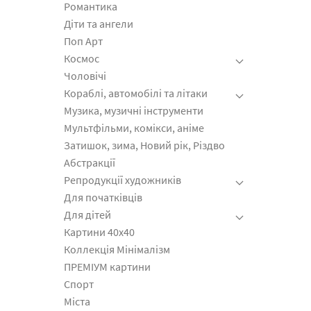
Романтика
Діти та ангели
Поп Арт
Космос
Чоловічі
Кораблі, автомобілі та літаки
Музика, музичні інструменти
Мультфільми, комікси, аніме
Затишок, зима, Новий рік, Різдво
Абстракції
Репродукції художників
Для початківців
Для дітей
Картини 40x40
Коллекція Мінімалізм
ПРЕМІУМ картини
Спорт
Міста