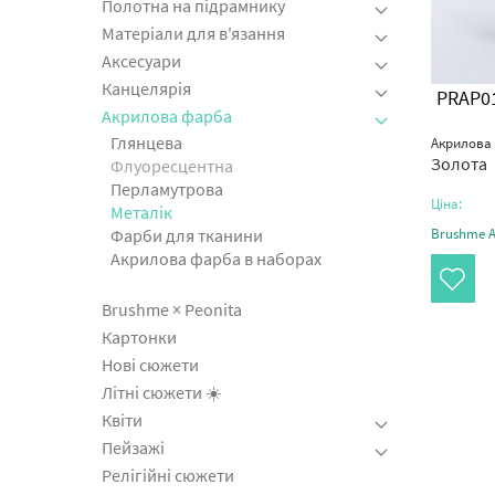
Полотна на підрамнику
Матеріали для в'язання
Аксесуари
Канцелярія
PRAP0
Акрилова фарба
Глянцева
Акрилова 
Золота
Флуоресцентна
Перламутрова
Ціна:
Металік
Фарби для тканини
Brushme Ar
Акрилова фарба в наборах
Brushme × Peonita
Картонки
Нові сюжети
Літні сюжети ☀️
Квіти
Пейзажі
Релігійні сюжети