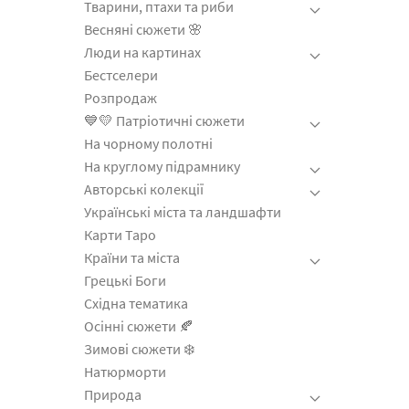
Тварини, птахи та риби
Весняні сюжети 🌸
Люди на картинах
Бестселери
Розпродаж
💙💛 Патріотичні сюжети
На чорному полотні
На круглому підрамнику
Авторські колекції
Українські міста та ландшафти
Карти Таро
Країни та міста
Грецькі Боги
Східна тематика
Осінні сюжети 🍂
Зимові сюжети ❄️
Натюрморти
Природа