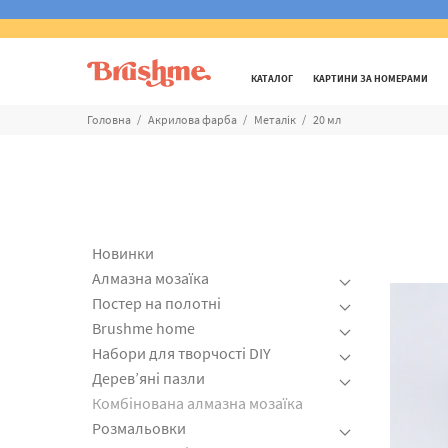
КАТАЛОГ
КАРТИНИ ЗА НОМЕРАМИ
Головна
Акрилова фарба
Металік
20 мл
Новинки
Алмазна мозаїка
Постер на полотні
Brushme home
Набори для творчості DIY
Дерев’яні пазли
Комбінована алмазна мозаїка
Розмальовки