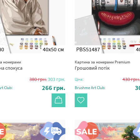
80
40x50 см
PBS51487
4
за номерами
Картина за номерами Premium
на спокуса
Грошовий потік
380
грн.
303
грн.
430
грн.
Ціна:
266
грн.
3
t Club:
Brushme Art Club: