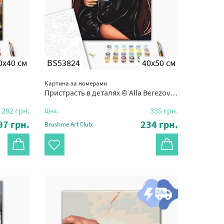
0x40 см
BS53824
40x50 см
Картина за номерами
Пристрасть в деталях © Alla Berezovska
282
грн.
335
грн.
Ціна:
97
грн.
234
грн.
Brushme Art Club: