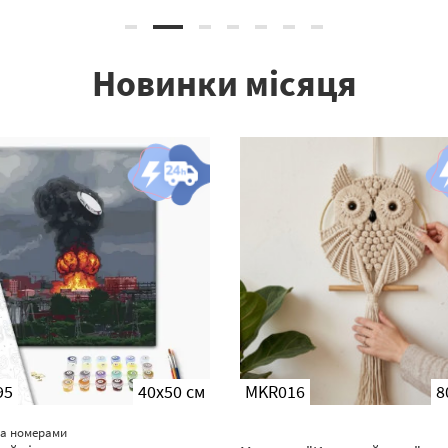
Новинки місяця
95
40x50 см
MKR016
8
за номерами