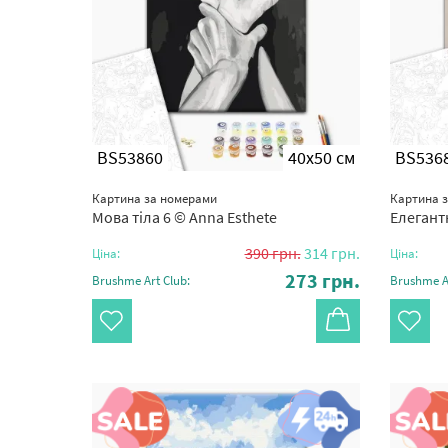
BS53860
40x50 см
BS536
Картина за номерами
Картина 
Мова тіла 6 © Anna Esthete
Елегант
390
грн.
314
грн.
Ціна:
Ціна:
273
грн.
Brushme Art Club:
Brushme Ar