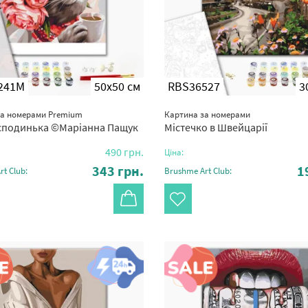
241M
50x50 см
RBS36527
3
за номерами Premium
Картина за номерами
сподинька ©Маріанна Пащук
Містечко в Швейцарії
490
грн.
Ціна:
343
грн.
1
t Club:
Brushme Art Club: