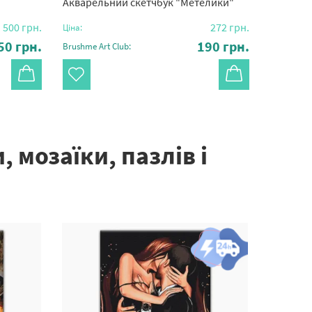
Акварельний скетчбук "Метелики"
Макраме
 500
грн.
272
грн.
Ціна:
Ціна:
50
грн.
190
грн.
Brushme Art Club:
Brushme Ar
мозаїки, пазлів і