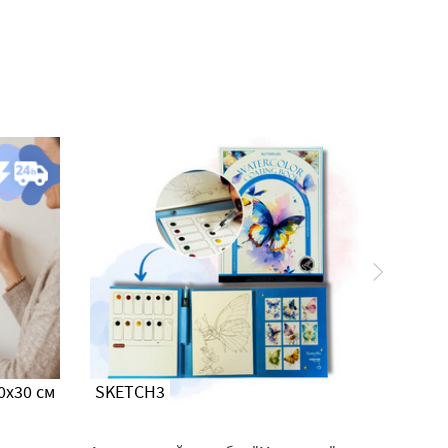
0x30 см
SKETCH3
MKR01