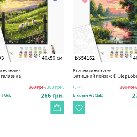
93
40x50 см
BS54162
4
за номерами
Картина за номерами
 галявина
Затишний пейзаж © Oleg Lob
380
грн.
303
грн.
390
грн.
Ціна:
266
грн.
2
t Club:
Brushme Art Club: