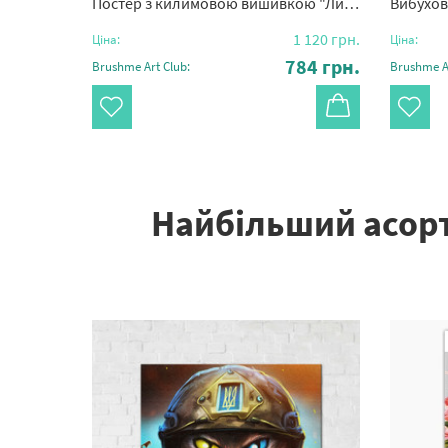
я додому"
Постер з килимовою вишивкою "Лист спокою"
Вибухов
504
грн.
1 120
грн.
Ціна:
Ціна:
53
грн.
784
грн.
Brushme Art Club:
Brushme Ar
Найбільший асорт