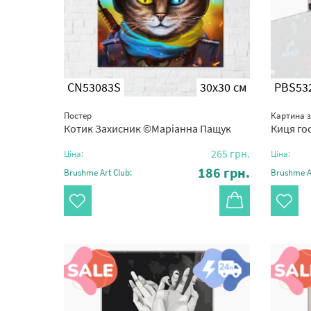
CN53083S
30x30 см
PBS53
Постер
Картина 
Котик Захисник ©Маріанна Пащук
Киця го
265
грн.
Ціна:
Ціна:
186
грн.
Brushme Art Club:
Brushme Ar