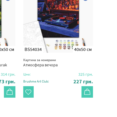
0x50 см
BS54034
40x50 см
Картина за номерами
urak
Атмосфера вечора
314
грн.
325
грн.
Ціна:
73
грн.
227
грн.
Brushme Art Club: