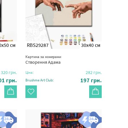
0x50 см
RBS29287
30x40 см
Картина за номерами
Створення Адама
320
грн.
282
грн.
Ціна:
01
грн.
197
грн.
Brushme Art Club: