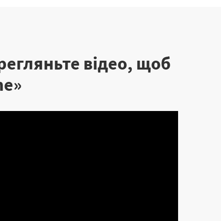
регляньте відео, щоб
me»