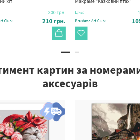
ий хіт
Макраме "Казковий птах"
300
грн.
1
Ціна:
210
грн.
10
t Club:
Brushme Art Club:
имент картин за номерами, 
аксесуарів