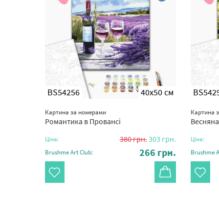
BS54256
40x50 см
BS542
Картина за номерами
Картина 
Романтика в Провансі
Весняна
380
грн.
303
грн.
Ціна:
Ціна:
266
грн.
Brushme Art Club:
Brushme Ar