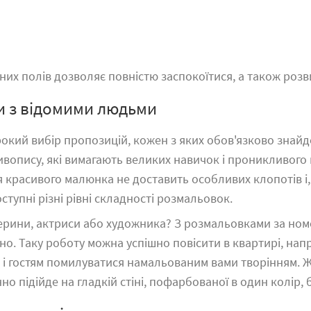
 полів дозволяє повністю заспокоїтися, а також розвив
и з відомими людьми
окий вибір пропозицій, кожен з яких обов'язково знайд
вопису, які вимагають великих навичок і проникливого
 красивого малюнка не доставить особливих клопотів і
ступні різні рівні складності розмальовок.
лерини
, актриси або художника? З розмальовками за номе
. Таку роботу можна успішно повісити в квартирі, наприк
м і гостям помилуватися намальованим вами творінням. 
нно підійде на гладкій стіні, пофарбованої в один колір,