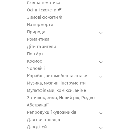
Східна тематика
Осінні сюжети 🍂
Зимові сюжети ❄️
Натюрморти
Природа
Романтика
Діти та ангели
Поп Арт
Космос
Чоловічі
Кораблі, автомобілі та літаки
Музика, музичні інструменти
Мультфільми, комікси, аніме
Затишок, зима, Новий рік, Різдво
Абстракції
Репродукції художників
Для початківців
Для дітей