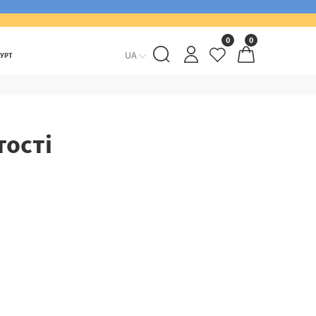
0
0
UA
ГУРТ
ості