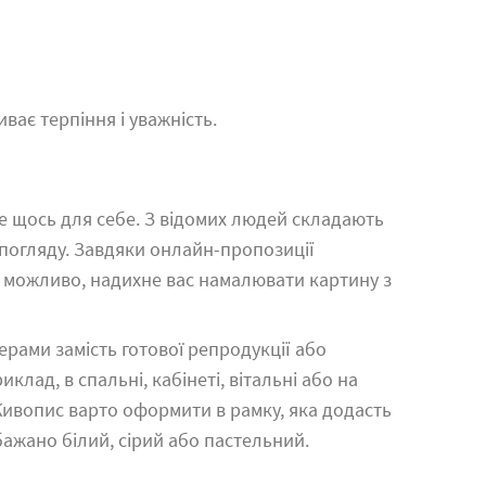
ає терпіння і уважність.
е щось для себе. З відомих людей складають
 погляду. Завдяки онлайн-пропозиції
, можливо, надихне вас намалювати картину з
рами замість готової репродукції або
лад, в спальні, кабінеті, вітальні або на
Живопис варто оформити в рамку, яка додасть
 бажано білий, сірий або пастельний.