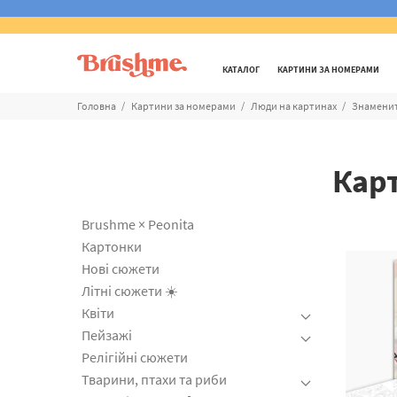
КАТАЛОГ
КАРТИНИ ЗА НОМЕРАМИ
Головна
Картини за номерами
Люди на картинах
Знаменит
Кар
Brushme × Peonita
Картонки
Нові сюжети
Літні сюжети ☀️
Квіти
Пейзажі
Релігійні сюжети
Тварини, птахи та риби