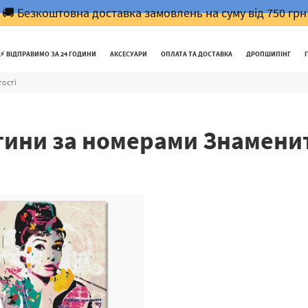
🚚 Безкоштовна доставка замовлень на суму від 750 грн
⚡️ ВІДПРАВИМО ЗА 24 ГОДИНИ
АКСЕСУАРИ
ОПЛАТА ТА ДОСТАВКА
ДРОПШИПІНГ
ості
тини за номерами Знаменит