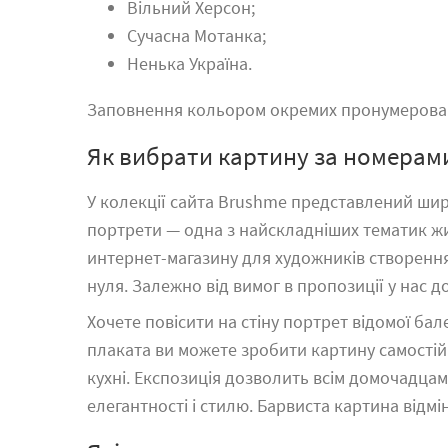
Вільний Херсон;
Сучасна Мотанка;
Ненька Україна.
Заповнення кольором окремих пронумерованих
Як вибрати картину за номерам
У колекції сайта Brushme представлений шир
портрети — одна з найскладніших тематик жи
интернет-магазину для художників створення
нуля. Залежно від вимог в пропозиції у нас до
Хочете повісити на стіну портрет
відомої ба
плаката ви можете зробити картину самостійно
кухні. Експозиція дозволить всім домочадца
елегантності і стилю. Барвиста картина відмі