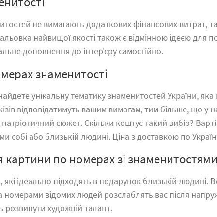
енитості
остей не вимагають додаткових фінансових витрат, так я
мальовка найвищої якості також є відмінною ідеєю для п
альне доповнення до інтер'єру самостійно.
омерах знаменитості
найдете унікальну тематику знаменитостей України, яка
ізів відповідатимуть вашим вимогам, тим більше, що у н
 патріотичний сюжет. Скільки коштує такий вибір? Вартіс
и собі або близькій людині. Ціна з доставкою по Україн
я картини по номерах зі знаменитостями
ів, які ідеально підходять в подарунок близькій людині.
а номерами
відомих людей розслаблять вас після напруж
ь розвинути художній талант.