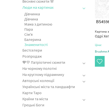
Весняні сюжети 🌸
Люди на картинах
Дівчинка
Дівчина
BS459
Мама з дитиною
Пара
Картина 
Cім'я
Одрі Хе
Балерина
Знаменитості
Ціна:
Бестселери
Brushme Ar
Розпродаж
💙💛 Патріотичні сюжети
На чорному полотні
На круглому підрамнику
Авторські колекції
Українські міста та ландшафти
Карти Таро
Країни та міста
Грецькі Боги