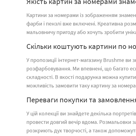
Якість картин за номерами знам
Картини за номерами
із зображенням знаменит
фарби і пензлі вже включені. Креативна роз
мальовничу пригоду або хочуть зробити унік
Скільки коштують картини по н
У пропозиції інтернет-магазину Brushme ви з
розфарбовування. Ми впевнені, що багато еск
складності. В якості подарунка можна купити
можливість замовити таку картину за номерам
Переваги покупки та замовленн
У цій колекції ви знайдете декілька портрет
провести довгий вечір вдома.
Розмальовки з
розкриють дух творчості, а також допоможут