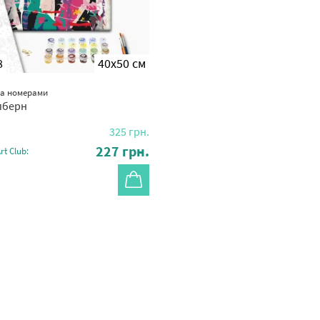
8
40x50 см
за номерами
пберн
325
грн.
227
грн.
t Club: