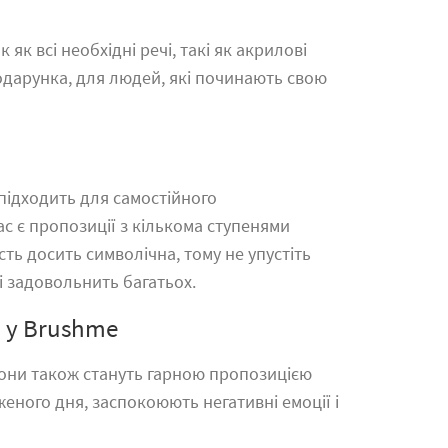
к всі необхідні речі, такі як акрилові
одарунка, для людей, які починають свою
 підходить для самостійного
ас є пропозиції з кількома ступенями
ть досить символічна, тому не упустіть
і задовольнить багатьох.
 у Brushme
 Вони також стануть гарною пропозицією
еного дня, заспокоюють негативні емоції і