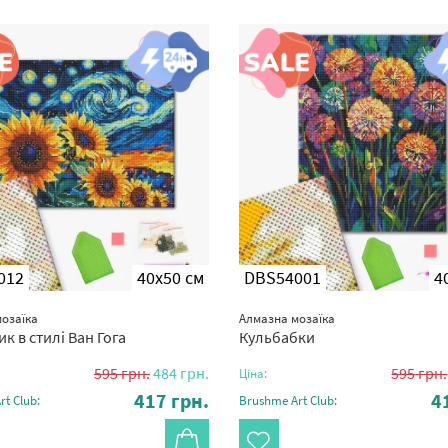
012
40x50 см
DBS54001
4
озаїка
Алмазна мозаїка
к в стилі Ван Гога
Кульбабки
595
грн.
484
грн.
595
грн.
Ціна:
417
грн.
4
t Club:
Brushme Art Club: