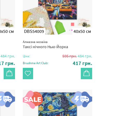
0x50 см
DBS54009
40x50 см
Алмазна мозаїка
Таксі нічного Нью-Йорка
484
грн.
595
грн.
484
грн.
Ціна:
17
грн.
417
грн.
Brushme Art Club: