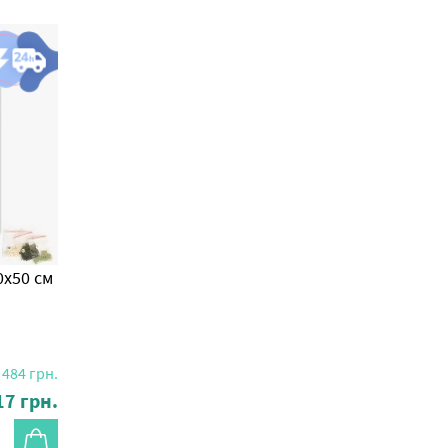
0x50 см
484
грн.
17
грн.