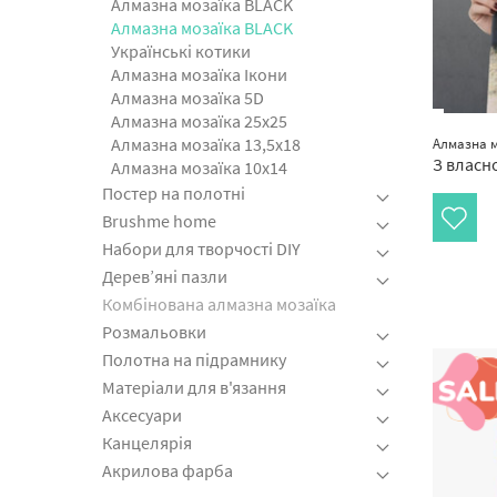
Алмазна мозаїка BLACK
Алмазна мозаїка BLACK
Українські котики
Алмазна мозаїка Ікони
Алмазна мозаїка 5D
Алмазна мозаїка 25х25
Алмазна мозаїка 13,5х18
Алмазна м
З власн
Алмазна мозаїка 10х14
Постер на полотні
Brushme home
Набори для творчості DIY
Дерев’яні пазли
Комбінована алмазна мозаїка
Розмальовки
Полотна на підрамнику
Матеріали для в'язання
Аксесуари
Канцелярія
Акрилова фарба