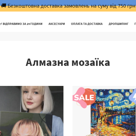
🚚 Безкоштовна доставка замовлень на суму від 750 грн
⚡️ ВІДПРАВИМО ЗА 24 ГОДИНИ
АКСЕСУАРИ
ОПЛАТА ТА ДОСТАВКА
ДРОПШИПІНГ
Алмазна мозаїка