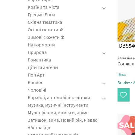
Країни та міста
Грецькі Боги
Східна тематика
Осінні сюжети 🍂
Зимові сюжети ❄️
Натюрморти
DBS54
Природа
Алмазна м
Романтика
Соняшн
Діти та ангели
Поп Арт
Ціна:
Космос
Brushme Ar
Чоловічі
Кораблі, автомобілі та літаки
Музика, музичні інструменти
Мультфільми, комікси, аніме
Затишок, зима, Новий рік, Різдво
Абстракції