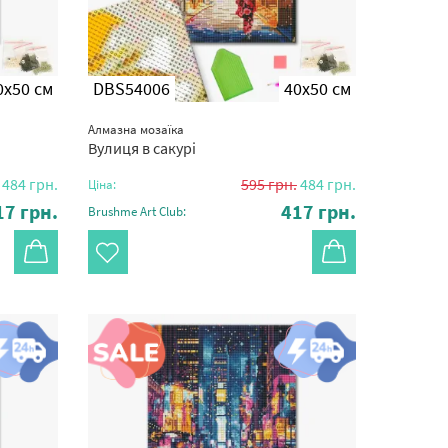
0x50 см
DBS54006
40x50 см
Алмазна мозаїка
Вулиця в сакурі
484
грн.
595
грн.
484
грн.
Ціна:
17
грн.
417
грн.
Brushme Art Club: