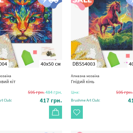
004
40x50 см
DBS54003
4
озаїка
Алмазна мозаїка
вий кіт
Гнідий кінь
595
грн.
484
грн.
595
грн.
Ціна:
417
грн.
4
t Club:
Brushme Art Club: