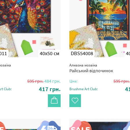
011
40x50 см
DBS54008
4
озаїка
Алмазна мозаїка
Райський відпочинок
595
грн.
484
грн.
595
грн.
Ціна:
417
грн.
4
t Club:
Brushme Art Club: