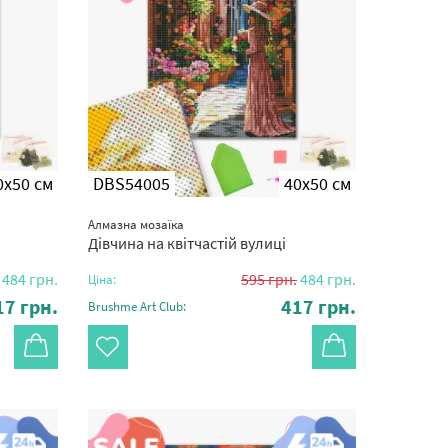
0x50 см
DBS54005
40x50 см
Алмазна мозаїка
Дівчина на квітчастій вулиці
484
грн.
595
грн.
484
грн.
Ціна:
17
грн.
417
грн.
Brushme Art Club: