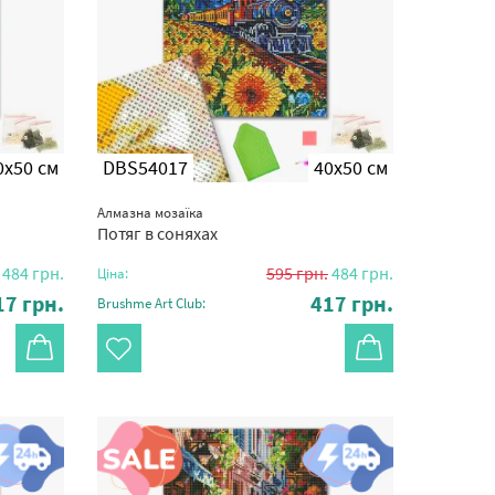
0x50 см
DBS54017
40x50 см
Алмазна мозаїка
Потяг в соняхах
484
грн.
595
грн.
484
грн.
Ціна:
17
грн.
417
грн.
Brushme Art Club: