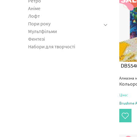
Ретро
Аніме
Лофт
Пори року
Мультфільми
Фентезі
Набори для творчості
DBS54
Алмазна м
Кольоро
Ціна:
Brushme Ar