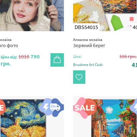
DBS54015
4
озаїка
Алмазна мозаїка
ого фото
Зоряний берег
1010
790
595
грн.
Ціна:
Ціна від:
грн.
4
Brushme Art Club: