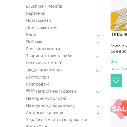
Brushme × Peonita
Картонки
Нові сюжети
Літні сюжети ☀️
DBS54
Квіти
Пейзажі
Алмазна м
Релігійні сюжети
Сон в зо
Тварини, птахи та риби
Ціна:
Весняні сюжети 🌸
Brushme Ar
Люди на картинах
Бестселери
Розпродаж
💙💛 Патріотичні сюжети
На чорному полотні
На круглому підрамнику
Авторські колекції
Українські міста та ландшафти
Карти Таро