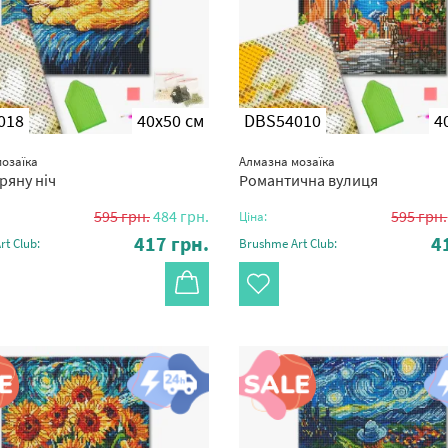
018
40x50 см
DBS54010
4
озаїка
Алмазна мозаїка
ряну ніч
Романтична вулиця
595
грн.
484
грн.
595
грн.
Ціна:
417
грн.
4
t Club:
Brushme Art Club: