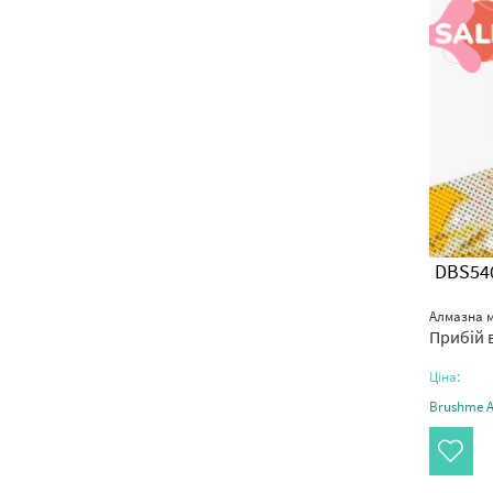
DBS54
Алмазна м
Прибій в
Ціна:
Brushme Ar