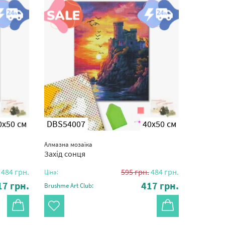
0x50 см
DBS54007
40x50 см
Алмазна мозаїка
Захід сонця
484
грн.
595
грн.
484
грн.
Ціна:
17
грн.
417
грн.
Brushme Art Club: