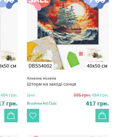
0x50 см
DBS54002
40x50 см
Алмазна мозаїка
Шторм на заході сонця
484
грн.
595
грн.
484
грн.
Ціна:
17
грн.
417
грн.
Brushme Art Club: