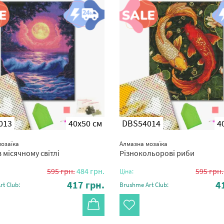
013
40x50 см
DBS54014
4
озаїка
Алмазна мозаїка
 місячному світлі
Різнокольорові риби
595
грн.
484
грн.
595
грн.
Ціна:
417
грн.
4
t Club:
Brushme Art Club: