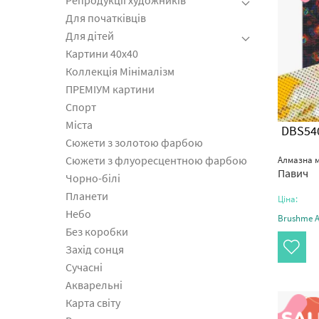
Репродукції художників
Для початківців
Для дітей
Картини 40x40
Коллекція Мінімалізм
ПРЕМІУМ картини
Спорт
Міста
DBS54
Сюжети з золотою фарбою
Сюжети з флуоресцентною фарбою
Алмазна м
Павич
Чорно-білі
Планети
Ціна:
Небо
Brushme Ar
Без коробки
Захід сонця
Сучасні
Акварельні
Карта світу