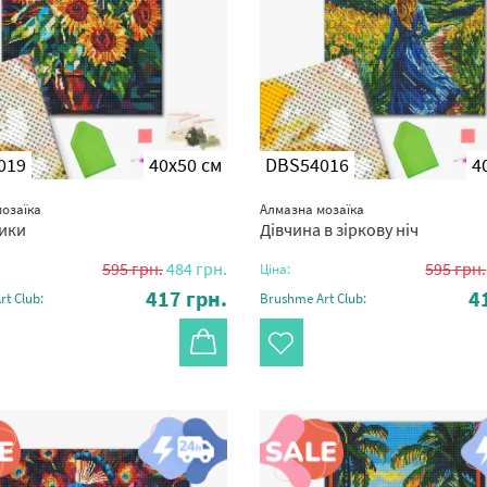
019
40x50 см
DBS54016
4
озаїка
Алмазна мозаїка
ики
Дівчина в зіркову ніч
595
грн.
484
грн.
595
грн.
Ціна:
417
грн.
4
t Club:
Brushme Art Club: