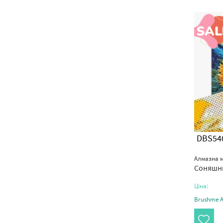
DBS54
Алмазна м
Соняшни
Ціна:
Brushme Ar