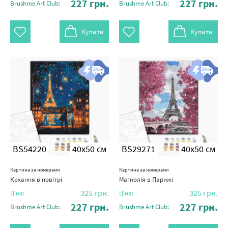
227
грн.
227
грн.
Brushme Art Club:
Brushme Art Club:
Купити
Купити
BS54220
40x50 см
BS29271
40x50 см
Картина за номерами
Картина за номерами
Кохання в повітрі
Магнолія в Парижі
325
грн.
325
грн.
Ціна:
Ціна:
227
грн.
227
грн.
Brushme Art Club:
Brushme Art Club: