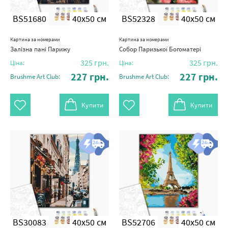
BS51680
40x50 см
BS52328
40x50 см
Картина за номерами
Картина за номерами
Залізна пані Парижу
Собор Паризької Богоматері
325
грн.
325
грн.
Ціна:
Ціна:
227
грн.
227
грн.
Brushme Art Club:
Brushme Art Club:
Купити
Купити
BS30083
40x50 см
BS52706
40x50 см