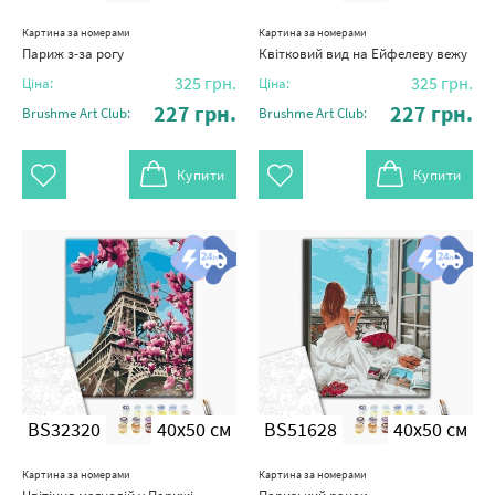
Картина за номерами
Картина за номерами
Париж з-за рогу
Квітковий вид на Ейфелеву вежу
325
грн.
325
грн.
Ціна:
Ціна:
227
грн.
227
грн.
Brushme Art Club:
Brushme Art Club:
Купити
Купити
BS32320
40x50 см
BS51628
40x50 см
Картина за номерами
Картина за номерами