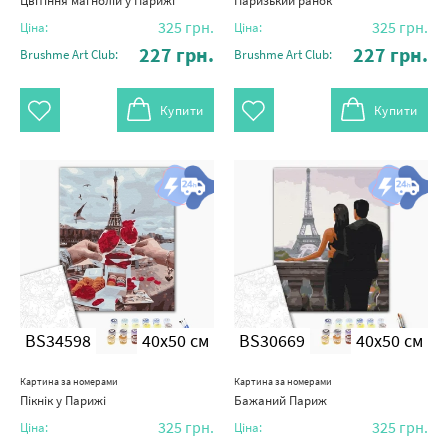
Цвітіння магнолій у Парижі
Паризький ранок
325
грн.
325
грн.
Ціна:
Ціна:
227
грн.
227
грн.
Brushme Art Club:
Brushme Art Club:
Купити
Купити
BS34598
40x50 см
BS30669
40x50 см
Картина за номерами
Картина за номерами
Пікнік у Парижі
Бажаний Париж
325
грн.
325
грн.
Ціна:
Ціна: