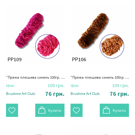
PP109
PP106
"Пряжа плюшева синель 100гр. (100% поліестер)" темно-червона троянда
"Пряжа плюшева синель 100гр. (100% поліестер)" темна карамель
109
грн.
109
грн.
Ціна:
Ціна:
76
грн.
76
грн.
Brushme Art Club:
Brushme Art Club:
Купити
Купити