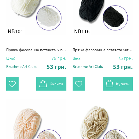
NB101
NB116
Пряжа фасованна петляста 50гр. (80% бавовни+ 20% молочна клітковина) молочно-біла
Пряжа фасованна петляста 50гр. (80% бавовни+ 20% молочна клітковина) чорна
75
грн.
75
грн.
Ціна:
Ціна:
53
грн.
53
грн.
Brushme Art Club:
Brushme Art Club:
Купити
Купити