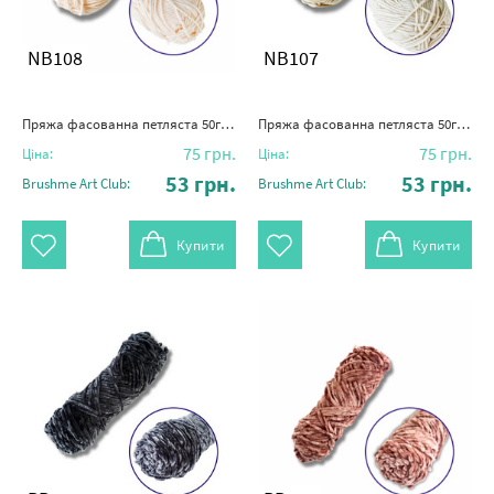
NB108
NB107
Пряжа фасованна петляста 50гр. (80% бавовни+ 20% молочна клітковина) колір шкіри
Пряжа фасованна петляста 50гр. (80% бавовни+ 20% молочна клітковина) бежева
75
грн.
75
грн.
Ціна:
Ціна:
53
грн.
53
грн.
Brushme Art Club:
Brushme Art Club:
Купити
Купити