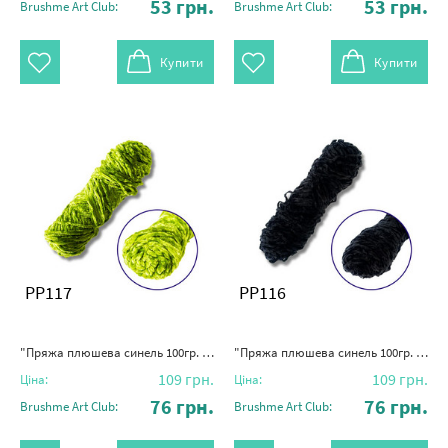
53
грн.
53
грн.
Brushme Art Club:
Brushme Art Club:
Купити
Купити
PP117
PP116
"Пряжа плюшева синель 100гр. (100% поліестер)" зелений
"Пряжа плюшева синель 100гр. (100% поліестер)" чорний
109
грн.
109
грн.
Ціна:
Ціна:
76
грн.
76
грн.
Brushme Art Club:
Brushme Art Club: