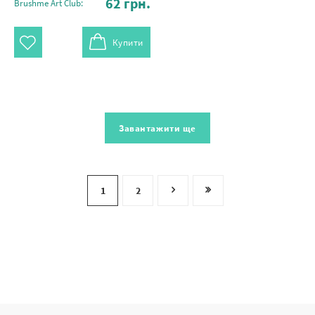
62
грн.
Brushme Art Club:
Купити
Завантажити ще
1
2