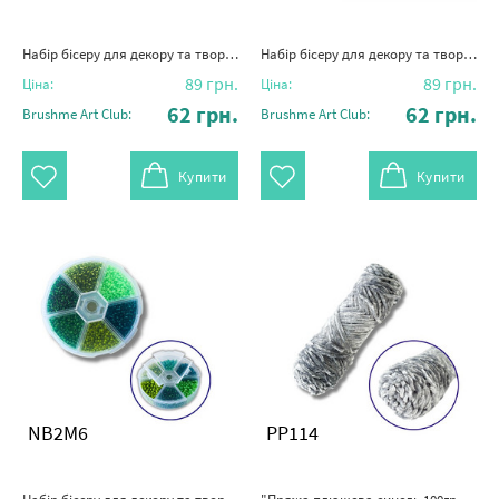
Набір бісеру для декору та творчості 6 - кольоровий 3 мм №12
Набір бісеру для декору та творчості 6 - кольоровий 3 мм №11
89
грн.
89
грн.
Ціна:
Ціна:
62
грн.
62
грн.
Brushme Art Club:
Brushme Art Club:
Купити
Купити
NB2M6
PP114