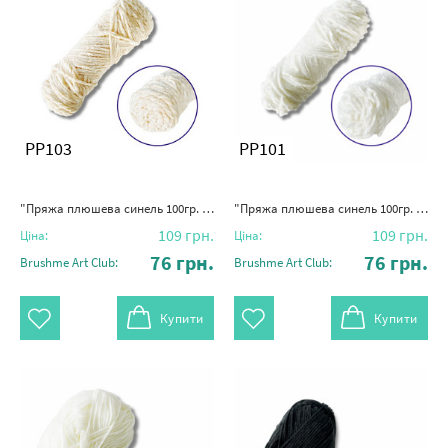
PP103
PP101
"Пряжа плюшева синель 100гр. (100% поліестер)" бежевий
"Пряжа плюшева синель 100гр. (100% поліестер)" молочно-біла
109
грн.
109
грн.
Ціна:
Ціна:
76
грн.
76
грн.
Brushme Art Club:
Brushme Art Club:
Купити
Купити