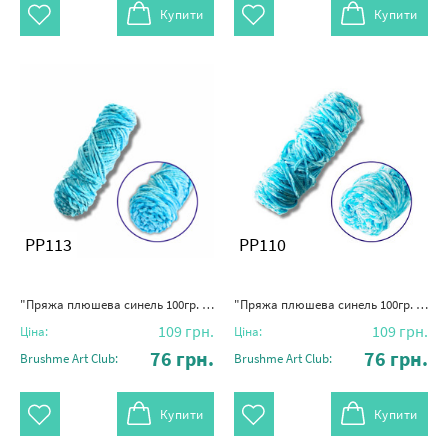
Купити
Купити
PP113
PP110
"Пряжа плюшева синель 100гр. (100% поліестер)" блакитний
"Пряжа плюшева синель 100гр. (100% поліестер)" павич блакитний
109
грн.
109
грн.
Ціна:
Ціна:
76
грн.
76
грн.
Brushme Art Club:
Brushme Art Club:
Купити
Купити