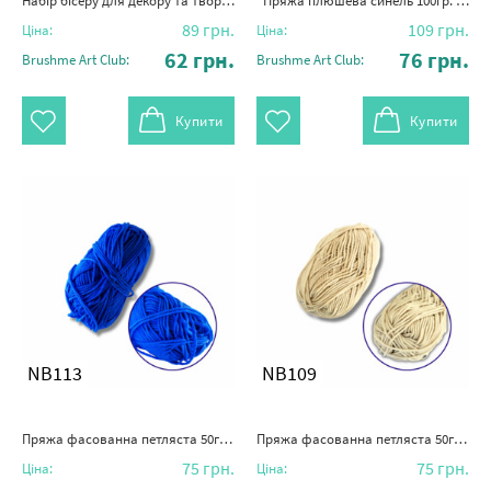
Набір бісеру для декору та творчості 6 - кольоровий 2 мм №6
"Пряжа плюшева синель 100гр. (100% поліестер)" світло-сірий
89
грн.
109
грн.
Ціна:
Ціна:
62
грн.
76
грн.
Brushme Art Club:
Brushme Art Club:
Купити
Купити
NB113
NB109
Пряжа фасованна петляста 50гр. (80% бавовни+ 20% молочна клітковина) синій
Пряжа фасованна петляста 50гр. (80% бавовни+ 20% молочна клітковина) хакі
75
грн.
75
грн.
Ціна:
Ціна: