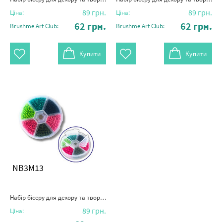
89
грн.
89
грн.
Ціна:
Ціна:
62
грн.
62
грн.
Brushme Art Club:
Brushme Art Club:
Купити
Купити
NB3M13
Набір бісеру для декору та творчості 6 - кольоровий 3 мм №13
89
грн.
Ціна: