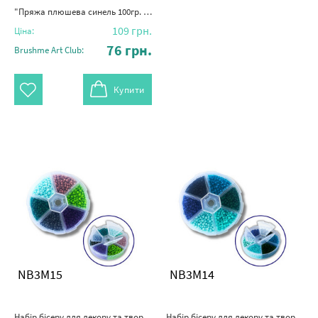
"Пряжа плюшева синель 100гр. (100% поліестер)" червона троянда
109
грн.
Ціна:
76
грн.
Brushme Art Club:
Купити
NB3M15
NB3M14
Набір бісеру для декору та творчості 6 - кольоровий 3 мм №15
Набір бісеру для декору та творчості 6 - кольоровий 3 мм №14