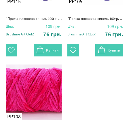
PP115
PP105
"Пряжа плюшева синель 100гр. (100% поліестер)" темно-сірий
"Пряжа плюшева синель 100гр. (100% поліестер)" темний рожевий
109
грн.
109
грн.
Ціна:
Ціна:
76
грн.
76
грн.
Brushme Art Club:
Brushme Art Club:
Купити
Купити
PP108