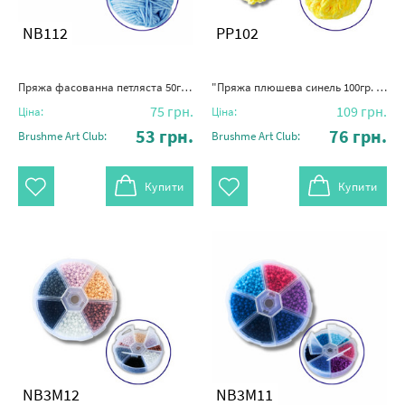
NB112
PP102
Пряжа фасованна петляста 50гр. (80% бавовни+ 20% молочна клітковина) світло-синій
"Пряжа плюшева синель 100гр. (100% поліестер)" яскраво-жовтий
75
грн.
109
грн.
Ціна:
Ціна:
53
грн.
76
грн.
Brushme Art Club:
Brushme Art Club:
Купити
Купити
NB3M12
NB3M11