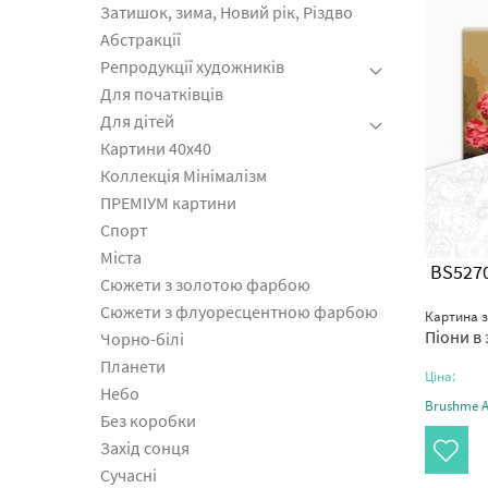
Затишок, зима, Новий рік, Різдво
Абстракції
Репродукції художників
Для початківців
Для дітей
Картини 40x40
Коллекція Мінімалізм
ПРЕМІУМ картини
Спорт
Міста
BS527
Сюжети з золотою фарбою
Сюжети з флуоресцентною фарбою
Картина 
Піони в 
Чорно-білі
Планети
Ціна:
Небо
Brushme Ar
Без коробки
Захід сонця
Сучасні