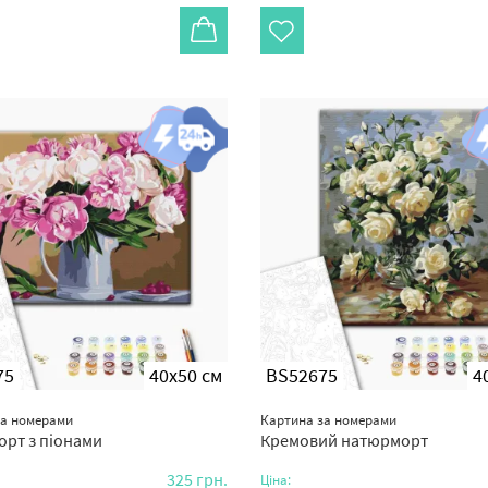
75
40x50 см
BS52675
4
за номерами
Картина за номерами
рт з піонами
Кремовий натюрморт
325
грн.
Ціна: