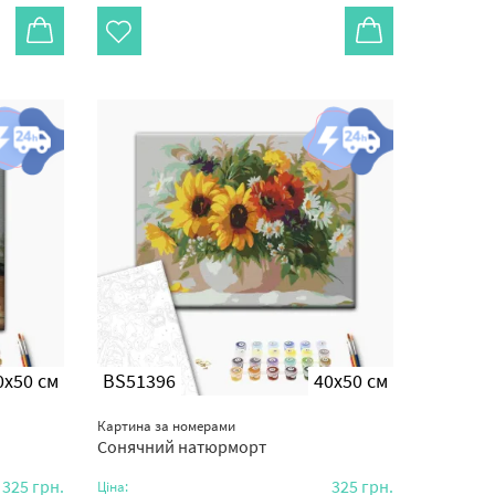
0x50 см
BS51396
40x50 см
Картина за номерами
Сонячний натюрморт
325
грн.
325
грн.
Ціна: