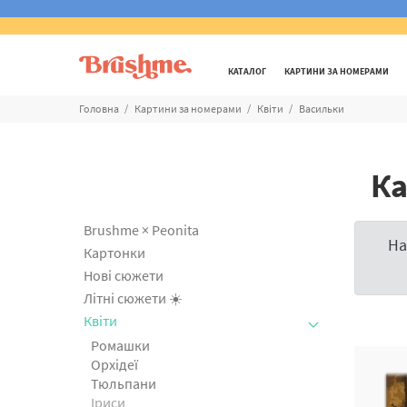
КАТАЛОГ
КАРТИНИ ЗА НОМЕРАМИ
Головна
Картини за номерами
Квіти
Васильки
Ка
Brushme × Peonita
На
Картонки
Нові сюжети
Літні сюжети ☀️
Квіти
Ромашки
Орхідеї
Тюльпани
Іриси