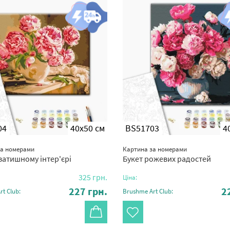
04
40x50 см
BS51703
4
за номерами
Картина за номерами
затишному інтер'єрі
Букет рожевих радостей
325
грн.
Ціна:
227
грн.
2
t Club:
Brushme Art Club: