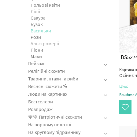
Польові квіти
Лілії
Сакура
Бузок
Васильки
Рози
Альстромерії
Піони
Маки
BS527
Пейзажі
Картина 
Релігійні сюжети
Осіннє 
Тварини, птахи та риби
Весняні сюжети 🌸
Ціна:
Люди на картинах
Brushme Ar
Бестселери
Розпродаж
💙💛 Патріотичні сюжети
На чорному полотні
На круглому підрамнику