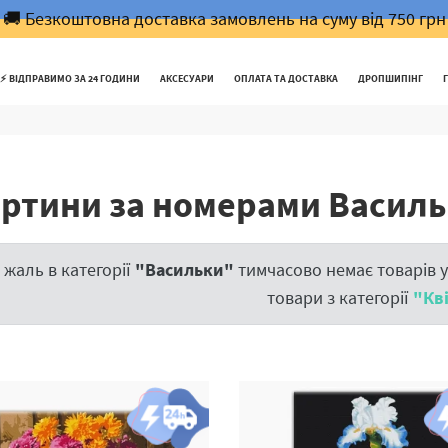
🚚 Безкоштовна доставка замовлень на суму від 750 грн
⚡️ ВІДПРАВИМО ЗА 24 ГОДИНИ
АКСЕСУАРИ
ОПЛАТА ТА ДОСТАВКА
ДРОПШИПІНГ
ртини за номерами Васил
 жаль в категорії
"Васильки"
тимчасово немає товарів у 
товари з категорії
"Кв