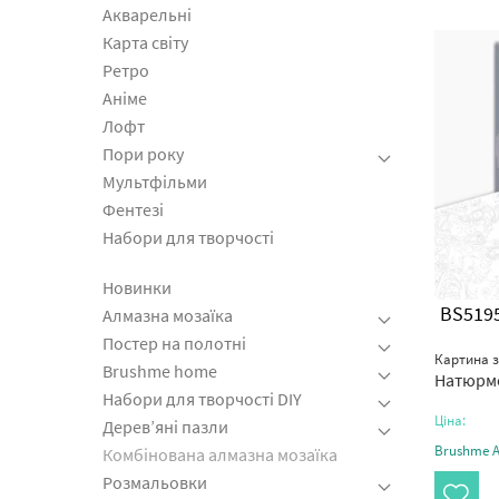
Акварельні
Карта світу
Ретро
Аніме
Лофт
Пори року
Мультфільми
Фентезі
Набори для творчості
Новинки
BS519
Алмазна мозаїка
Постер на полотні
Картина 
Brushme home
Натюрмо
Набори для творчості DIY
Ціна:
Дерев’яні пазли
Brushme Ar
Комбінована алмазна мозаїка
Розмальовки