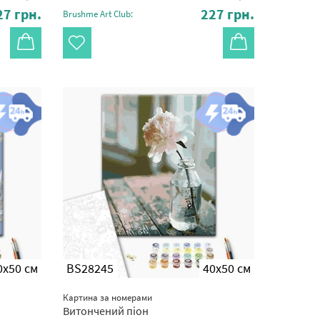
27
грн.
227
грн.
Brushme Art Club:
0x50 см
BS28245
40x50 см
Картина за номерами
Витончений піон