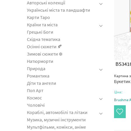
Авторські колекції
Українські міста та ландшафти
Карти Таро
Країни та міста
Грецькі Боги
Східна тематика
Осінні сюжети 🍂
Зимові сюжети ❄️
Натюрморти
BS341
Природа
Романтика
Картина 
Букетик
Діти та ангели
Поп Арт
Ціна:
Космос
Brushme Ar
Чоловічі
Кораблі, автомобілі та літаки
Музика, музичні інструменти
Мультфільми, комікси, аніме