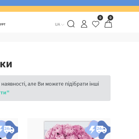
0
0
UA
ГУРТ
ьки
наявності, але Ви можете підібрати інші
іти"