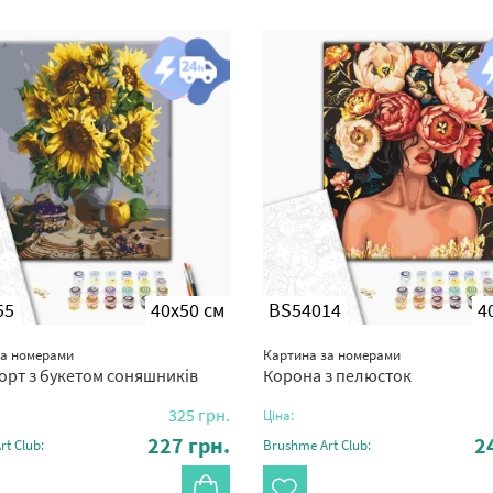
55
40x50 см
BS54014
4
за номерами
Картина за номерами
рт з букетом соняшників
Корона з пелюсток
325
грн.
Ціна:
227
грн.
2
t Club:
Brushme Art Club: