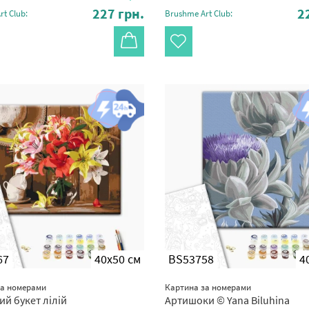
227
грн.
2
t Club:
Brushme Art Club:
67
40x50 см
BS53758
4
за номерами
Картина за номерами
ий букет лілій
Артишоки © Yana Biluhina