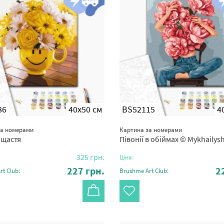
86
40x50 см
BS52115
4
за номерами
Картина за номерами
 щастя
Півонії в обіймах © Mykhailyshyn
325
грн.
Ціна:
227
грн.
2
t Club:
Brushme Art Club: