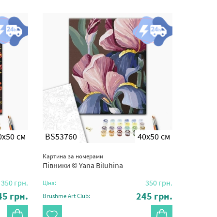
0x50 см
BS53760
40x50 см
Картина за номерами
Півники © Yana Biluhina
350
грн.
350
грн.
Ціна:
45
грн.
245
грн.
Brushme Art Club: