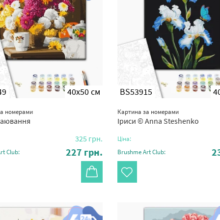
49
40x50 см
BS53915
4
за номерами
Картина за номерами
чаювання
Іриси © Anna Steshenko
325
грн.
Ціна:
227
грн.
2
t Club:
Brushme Art Club: