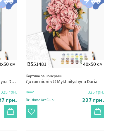
0x50 см
BS51481
40x50 см
Картина за номерами
a Daria
Дотик піонів © Mykhailyshyna Daria
325
грн.
325
грн.
Ціна:
27
грн.
227
грн.
Brushme Art Club: