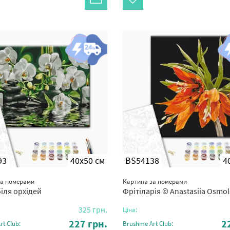
93
40x50 см
BS54138
4
за номерами
Картина за номерами
біля орхідей
Фрітіларія © Anastasiia Osmo
325
грн.
Ціна:
227
грн.
2
t Club:
Brushme Art Club: