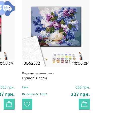
0x50 см
BS52672
40x50 см
Картина за номерами
Бузкові барви
325
грн.
325
грн.
Ціна:
27
грн.
227
грн.
Brushme Art Club: