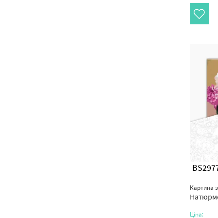
BS297
Картина 
Натюрмо
Ціна: