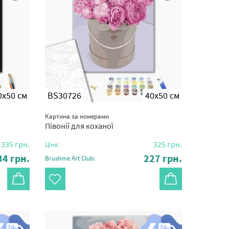
0x50 см
BS30726
40x50 см
Картина за номерами
Півонії для коханої
335
грн.
325
грн.
Ціна:
34
грн.
227
грн.
Brushme Art Club: