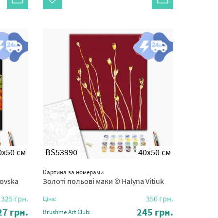
0x50 см
BS53990
40x50 см
Картина за номерами
lovska
Золоті польові маки © Halyna Vitiuk
325
грн.
350
грн.
Ціна:
27
грн.
245
грн.
Brushme Art Club: