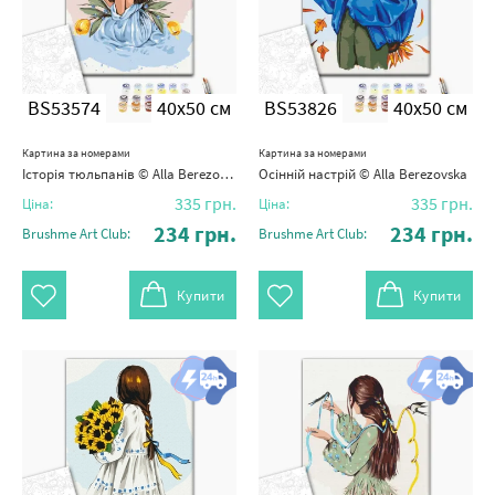
BS53574
40x50 см
BS53826
40x50 см
Картина за номерами
Картина за номерами
Історія тюльпанів © Alla Berezovska
Осінній настрій © Alla Berezovska
335
грн.
335
грн.
Ціна:
Ціна:
234
грн.
234
грн.
Brushme Art Club:
Brushme Art Club:
Купити
Купити