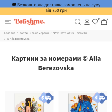
🚚 Безкоштовна доставка замовлень на суму
від 750 грн
0
0
Головна
Картини за номерами
💙💛 Патріотичні сюжети
© Alla Berezovska
Картини за номерами © Alla
Berezovska