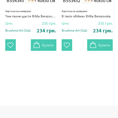
BS54345
40x50 см
BS53452
40x50 см
Картина за номерами
Картина за номерами
Чим пахне щастя ©Alla Berezovska
В твоїх обіймах ©Alla Berezovska
335
грн.
335
грн.
Ціна:
Ціна:
234
грн.
234
грн.
Brushme Art Club:
Brushme Art Club:
Купити
Купити