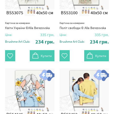
BS53075
40x50 см
BS53100
40x50 см
Картина за номерами
Картина за номерами
Квіти України ©Alla Berezovska
Політ свободи © Alla Berezovska
335
грн.
335
грн.
Ціна:
Ціна:
234
грн.
234
грн.
Brushme Art Club:
Brushme Art Club:
Купити
Купити