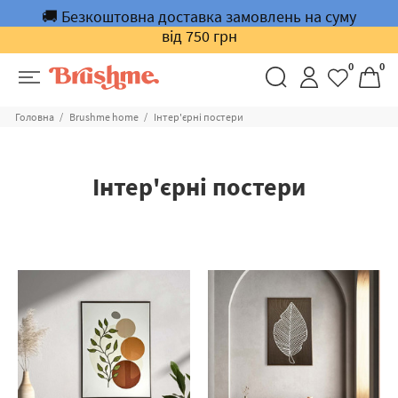
🚚 Безкоштовна доставка замовлень на суму
від 750 грн
0
0
Головна
Brushme home
Інтер'єрні постери
Інтер'єрні постери