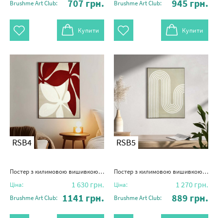
707
грн.
945
грн.
Brushme Art Club:
Brushme Art Club:
Купити
Купити
RSB4
RSB5
Постер з килимовою вишивкою "Форма природи"
Постер з килимовою вишивкою "Лабіринт думок"
1 630
грн.
1 270
грн.
Ціна:
Ціна:
1141
грн.
889
грн.
Brushme Art Club:
Brushme Art Club: