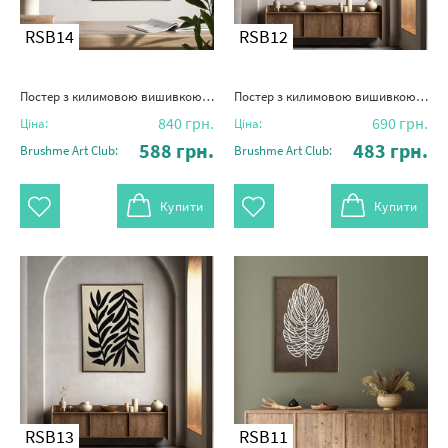
RSB14
RSB12
Постер з килимовою вишивкою "Баланс без правил"
Постер з килимовою вишивкою "Спокій листка"
840
грн.
690
грн.
Ціна:
Ціна:
588
грн.
483
грн.
Brushme Art Club:
Brushme Art Club:
Купити
Купити
RSB13
RSB11