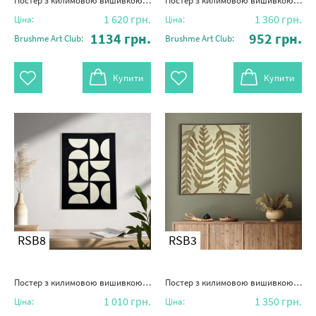
Постер з килимовою вишивкою "Тінь тропіків"
Постер з килимовою вишивкою "Мить цвітіння"
1 620
грн.
1 360
грн.
Ціна:
Ціна:
1134
грн.
952
грн.
Brushme Art Club:
Brushme Art Club:
Купити
Купити
RSB8
RSB3
Постер з килимовою вишивкою "Гармонія"
Постер з килимовою вишивкою "Ритм листя"
1 010
грн.
1 350
грн.
Ціна:
Ціна: