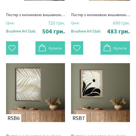
Постер з килимовою вишивкою "Потік думок"
Постер з килимовою вишивкою "Стиль бохо"
720
грн.
690
грн.
Ціна:
Ціна:
504
грн.
483
грн.
Brushme Art Club:
Brushme Art Club:
Купити
Купити
RSB6
RSB7