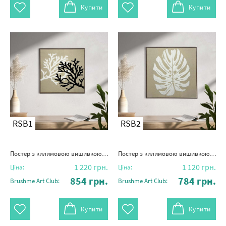
Купити
Купити
RSB1
RSB2
Постер з килимовою вишивкою "Світло і тінь"
Постер з килимовою вишивкою "Лист спокою"
1 220
грн.
1 120
грн.
Ціна:
Ціна:
854
грн.
784
грн.
Brushme Art Club:
Brushme Art Club:
Купити
Купити