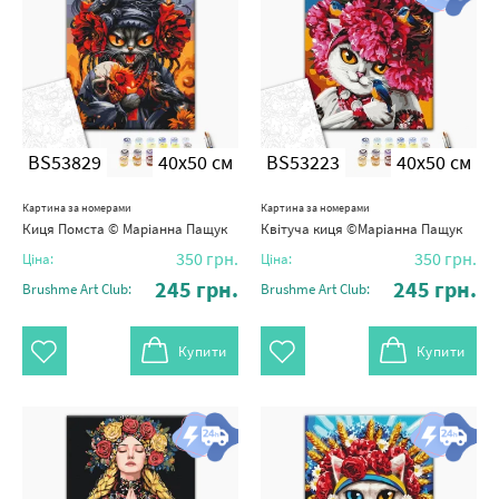
BS53829
40x50 см
BS53223
40x50 см
Картина за номерами
Картина за номерами
Киця Помста © Маріанна Пащук
Квітуча киця ©Маріанна Пащук
350
грн.
350
грн.
Ціна:
Ціна:
245
грн.
245
грн.
Brushme Art Club:
Brushme Art Club:
Купити
Купити