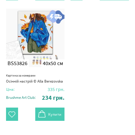
BS53826
40x50 см
Картина за номерами
Осінній настрій © Alla Berezovska
335
грн.
Ціна:
234
грн.
Brushme Art Club:
Купити