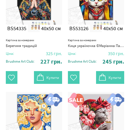
BS54335
40x50 см
BS53126
40x50 см
Картина за номерами
Картина за номерами
Берегиня традицій
Киця україночка ©Маріанна Пащук
325
грн.
350
грн.
Ціна:
Ціна:
227
грн.
245
грн.
Brushme Art Club:
Brushme Art Club:
Купити
Купити