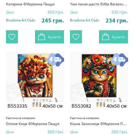
Котерина ©Маріанна Пащук
Чим пахне щастя ©Alla Berezovska
350
грн.
335
грн.
Ціна:
Ціна:
245
грн.
234
грн.
Brushme Art Club:
Brushme Art Club:
Купити
Купити
BS53335
40x50 см
BS53082
40x50 см
Картина за номерами
Картина за номерами
Осіння Киця ©Маріанна Пащук
Кішка Захисниця ©Маріанна Пащук
350
грн.
350
грн.
Ціна:
Ціна: