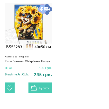
BS53283
40x50 см
Картина за номерами
Киця Сонечко ©Маріанна Пащук
350
грн.
Ціна:
245
грн.
Brushme Art Club:
Купити