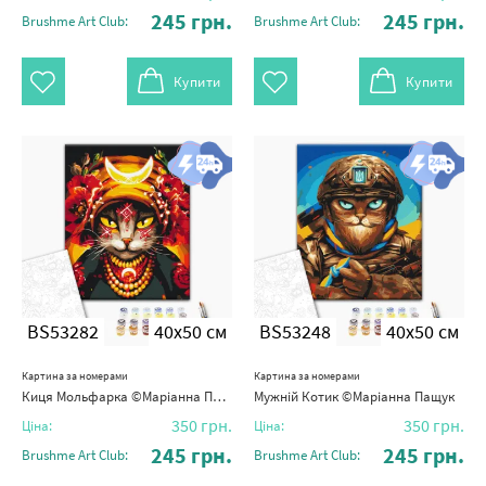
245
грн.
245
грн.
Brushme Art Club:
Brushme Art Club:
Купити
Купити
BS53282
40x50 см
BS53248
40x50 см
Картина за номерами
Картина за номерами
Киця Мольфарка ©Маріанна Пащук
Мужній Котик ©Маріанна Пащук
350
грн.
350
грн.
Ціна:
Ціна:
245
грн.
245
грн.
Brushme Art Club:
Brushme Art Club: