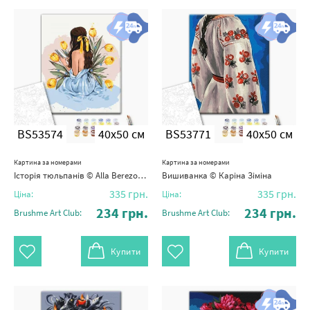
BS53574
40x50 см
BS53771
40x50 см
Картина за номерами
Картина за номерами
Історія тюльпанів © Alla Berezovska
Вишиванка © Каріна Зіміна
335
грн.
335
грн.
Ціна:
Ціна:
234
грн.
234
грн.
Brushme Art Club:
Brushme Art Club:
Купити
Купити