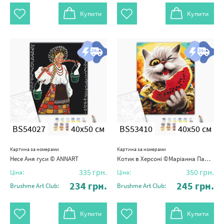
Купити
Купити
BS54027
40x50 см
BS53410
40x50 см
Картина за номерами
Картина за номерами
Несе Аня гуси © ANNART
Котик в Херсоні ©Маріанна Пащук
335
грн.
350
грн.
Ціна:
Ціна:
234
грн.
245
грн.
Brushme Art Club:
Brushme Art Club:
Купити
Купити