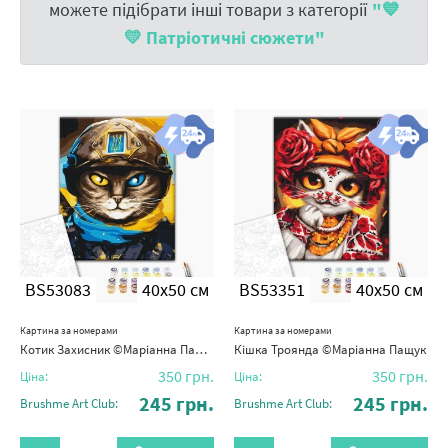
можете підібрати інші товари з категорії
"💙
💛 Патріотичні сюжети"
BS53083
40x50 см
BS53351
40x50 см
Картина за номерами
Картина за номерами
Котик Захисник ©Маріанна Пащук
Кішка Троянда ©Маріанна Пащук
350
грн.
350
грн.
Ціна:
Ціна:
245
грн.
245
грн.
Brushme Art Club:
Brushme Art Club: