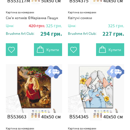
BS53117M
50x50 см
BS54375
40x50 см
Картина за номерами
Картина за номерами
Сім'я котиків ©Маріанна Пащук
Квітучі соняхи
420
грн.
325
грн.
325
грн.
Ціна:
Ціна:
294
грн.
227
грн.
Brushme Art Club:
Brushme Art Club:
Купити
Купити
BS53663
40x50 см
BS54345
40x50 см
Картина за номерами
Картина за номерами