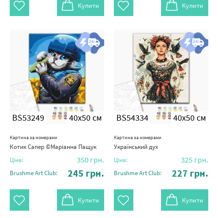
Купити
Купити
BS53249
40x50 см
BS54334
40x50 см
Картина за номерами
Картина за номерами
Котик Сапер ©Маріанна Пащук
Український дух
350
грн.
325
грн.
Ціна:
Ціна:
245
грн.
227
грн.
Brushme Art Club:
Brushme Art Club:
Купити
Купити