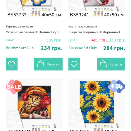
BS53733
40x50 см
BS53241
40x50 см
Картина за номерами
Картина за номерами
Українські барви © Поліна Скурихіна
Киця господинька ©Маріанна Пащук
335
грн.
405
грн.
330
грн.
Ціна:
Ціна:
234
грн.
284
грн.
Brushme Art Club:
Brushme Art Club:
Купити
Купити