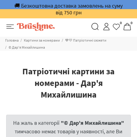
🚚 Безкоштовна доставка замовлень на суму
від 750 грн
0
0
Головна
Картини за номерами
💙💛 Патріотичні сюжети
© Дар'я Михайлишина
Патріотичні картини за
номерами - Дар'я
Михайлишина
На жаль в категорії
"© Дар'я Михайлишина"
тимчасово немає товарів у наявності, але Ви