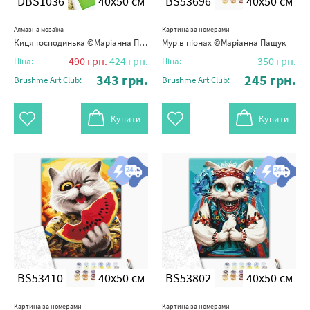
DBS1036
40x50 см
BS53696
40x50 см
Алмазна мозаїка
Картина за номерами
Киця господинька ©Маріанна Пащук
Мур в піонах ©Маріанна Пащук
490
грн.
424
грн.
350
грн.
Ціна:
Ціна:
343
грн.
245
грн.
Brushme Art Club:
Brushme Art Club:
Купити
Купити
BS53410
40x50 см
BS53802
40x50 см
Картина за номерами
Картина за номерами