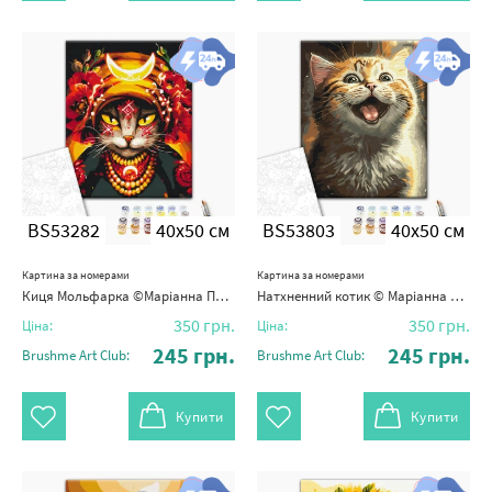
BS53282
40x50 см
BS53803
40x50 см
Картина за номерами
Картина за номерами
Киця Мольфарка ©Маріанна Пащук
Натхненний котик © Маріанна Пащук
350
грн.
350
грн.
Ціна:
Ціна:
245
грн.
245
грн.
Brushme Art Club:
Brushme Art Club:
Купити
Купити