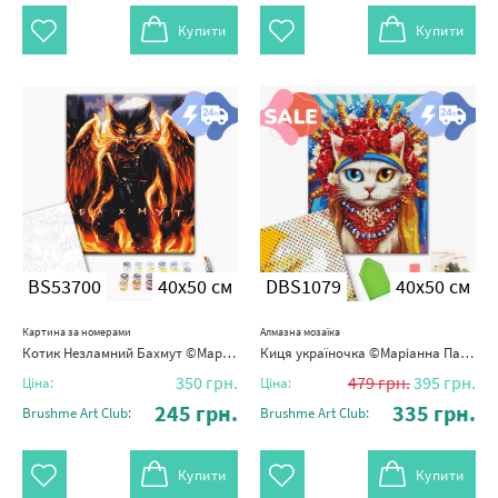
Купити
Купити
BS53700
40x50 см
DBS1079
40x50 см
Картина за номерами
Алмазна мозаїка
Котик Незламний Бахмут ©Маріанна Пащук
Киця україночка ©Маріанна Пащук
350
грн.
479
грн.
395
грн.
Ціна:
Ціна:
245
грн.
335
грн.
Brushme Art Club:
Brushme Art Club:
Купити
Купити