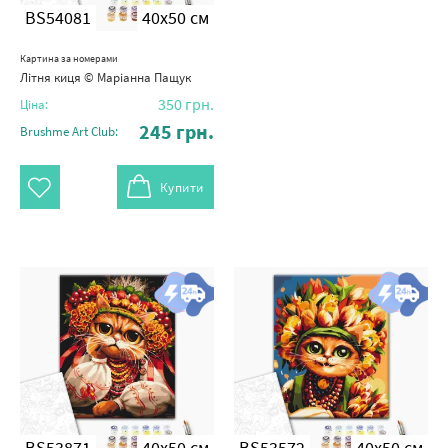
BS54081
40x50 см
Картина за номерами
Літня киця © Маріанна Пащук
350
грн.
Ціна:
245
грн.
Brushme Art Club:
Купити
BS53871
40x50 см
BS53572
40x50 см