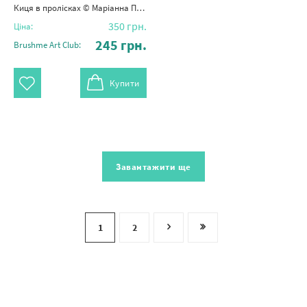
Киця в пролісках © Маріанна Пащук
350
грн.
Ціна:
245
грн.
Brushme Art Club:
Купити
Завантажити ще
1
2