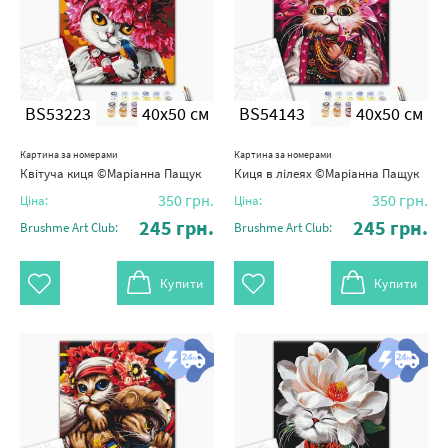
BS53223
40x50 см
BS54143
40x50 см
Картина за номерами
Картина за номерами
Квітуча киця ©Маріанна Пащук
Киця в лілеях ©Маріанна Пащук
350
грн.
350
грн.
Ціна:
Ціна:
245
грн.
245
грн.
Brushme Art Club:
Brushme Art Club:
Купити
Купити