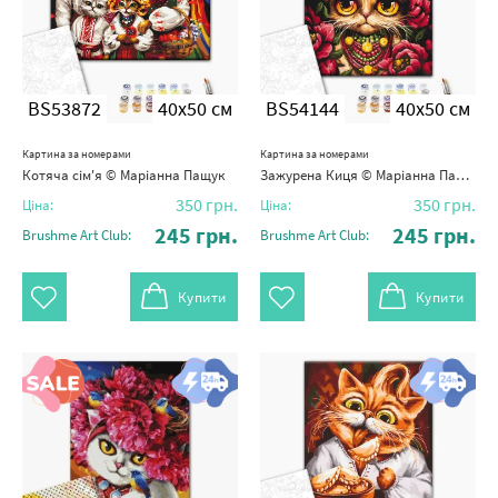
BS53872
40x50 см
BS54144
40x50 см
Картина за номерами
Картина за номерами
Котяча сім'я © Маріанна Пащук
Зажурена Киця © Маріанна Пащук
350
грн.
350
грн.
Ціна:
Ціна:
245
грн.
245
грн.
Brushme Art Club:
Brushme Art Club:
Купити
Купити