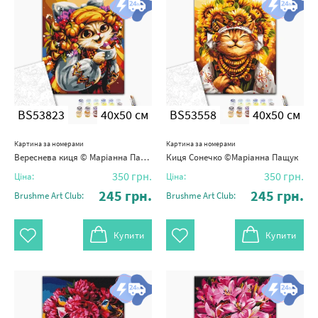
BS53823
40x50 см
BS53558
40x50 см
Картина за номерами
Картина за номерами
Вереснева киця © Маріанна Пащук
Киця Сонечко ©Маріанна Пащук
350
грн.
350
грн.
Ціна:
Ціна:
245
грн.
245
грн.
Brushme Art Club:
Brushme Art Club:
Купити
Купити