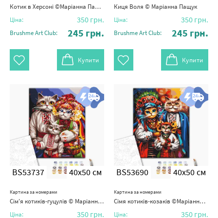
Котик в Херсоні ©Маріанна Пащук
Киця Воля © Маріанна Пащук
350
грн.
350
грн.
Ціна:
Ціна:
245
грн.
245
грн.
Brushme Art Club:
Brushme Art Club:
Купити
Купити
BS53737
40x50 см
BS53690
40x50 см
Картина за номерами
Картина за номерами
Сім'я котиків-гуцулів © Маріанна Пащук
Сімя котиків-козаків ©Маріанна Пащук
350
грн.
350
грн.
Ціна:
Ціна: