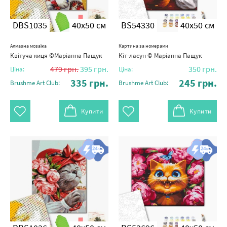
DBS1035
40x50 см
BS54330
40x50 см
Алмазна мозаїка
Картина за номерами
Квітуча киця ©Маріанна Пащук
Кіт-ласун © Маріанна Пащук
479
грн.
395
грн.
350
грн.
Ціна:
Ціна:
335
грн.
245
грн.
Brushme Art Club:
Brushme Art Club:
Купити
Купити