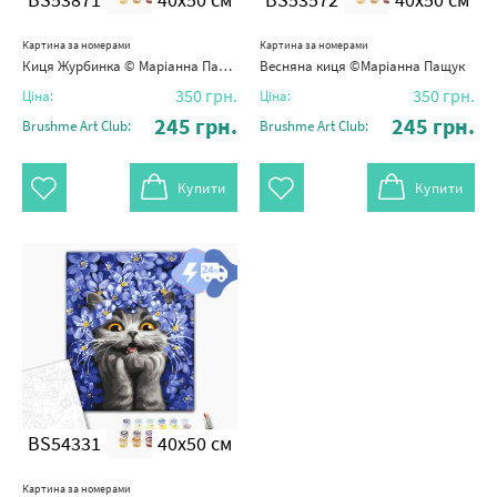
Картина за номерами
Картина за номерами
Киця Журбинка © Маріанна Пащук
Весняна киця ©Маріанна Пащук
350
грн.
350
грн.
Ціна:
Ціна:
245
грн.
245
грн.
Brushme Art Club:
Brushme Art Club:
Купити
Купити
BS54331
40x50 см
Картина за номерами