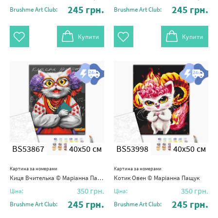
245
грн.
245
грн.
Brushme Art Club:
Brushme Art Club:
Купити
Купити
BS53867
40x50 см
BS53998
40x50 см
Картина за номерами
Картина за номерами
Киця Вчителька © Маріанна Пащук
Котик Овен © Маріанна Пащук
350
грн.
350
грн.
Ціна:
Ціна:
245
грн.
245
грн.
Brushme Art Club:
Brushme Art Club: