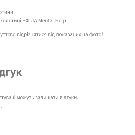
артини
ихологині БФ UA Mental Help
уттєво відрізнятися від показаних на фото!
дгук
тувачі можуть залишати відгуки.
.