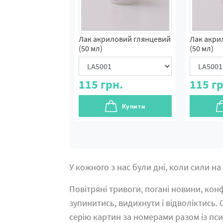
Лак акриловий глянцевий
Лак акри
(50 мл)
(50 мл)
115
грн.
115
гр
Купити
У кожного з нас були дні, коли сили на
Повітряні тривоги, погані новини, ко
зупинитись, видихнути і відволіктись.
серію картин за номерами разом із пс