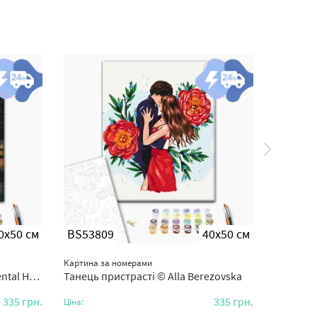
0x50 см
BS53809
40x50 см
BS365
Картина за номерами
Картина з
l Help
Танець пристрасті © Alla Berezovska
Лист з Х
335
грн.
335
грн.
Ціна:
Ціна: