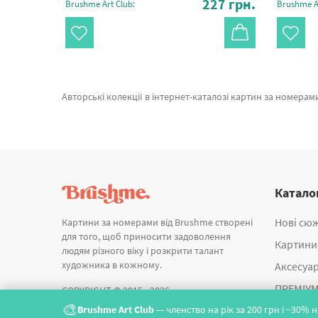
27
грн.
227
грн.
Brushme Art Club:
Brushme Ar
Авторські колекції в інтернет-каталозі картин за номерами и алмазної мозаїки Brushme. В даному місці можна замовити Картина за номерами У ритмі серця © UA Mental Help BS54502 від відомого виробника Brushme я
Катало
Нові сю
Картини за номерами від Brushme створені
для того, щоб приносити задоволення
Картини
людям різного віку і розкрити талант
художника в кожному.
Аксесуа
ПРЕМІУМ
COPYRIGHT © 2015 - 2026
🎨
Brushme Art Club
— членство на рік за 200 грн і −30%
Алмазна