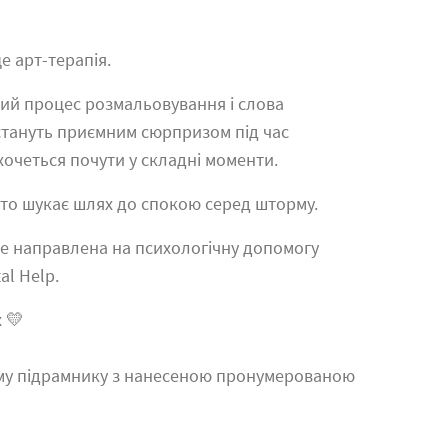
е арт-терапія.
ний процес розмальовування і слова
 стануть приємним сюрпризом під час
хочеться почути у складні моменти.
 хто шукає шлях до спокою серед шторму.
уде направлена на психологічну допомогу
al Help.
х 💛
му підрамнику з нанесеною пронумерованою