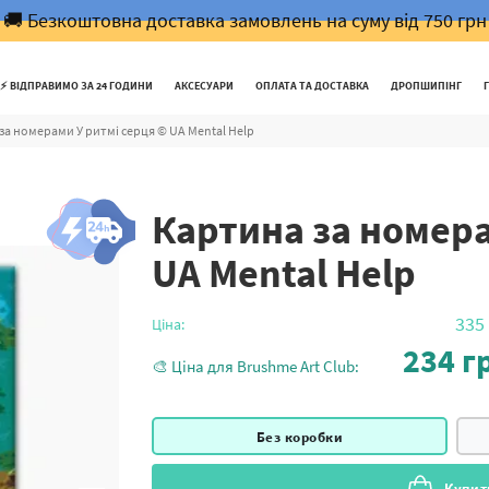
🚚 Безкоштовна доставка замовлень на суму від 750 грн
⚡️ ВІДПРАВИМО ЗА 24 ГОДИНИ
АКСЕСУАРИ
ОПЛАТА ТА ДОСТАВКА
ДРОПШИПІНГ
за номерами У ритмі серця © UA Mental Help
Картина за номера
UA Mental Help
335
Ціна:
234
гр
🎨 Ціна для Brushme Art Club:
Без коробки
Купит