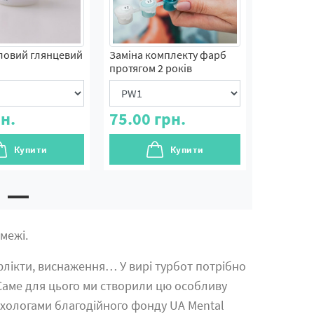
ловий глянцевий
Заміна комплекту фарб
протягом 2 років
н.
75.00
грн.
Купити
Купити
 межі.
нфлікти, виснаження… У вирі турбот потрібно
 Саме для цього ми створили цю особливу
ихологами благодійного фонду UA Mental