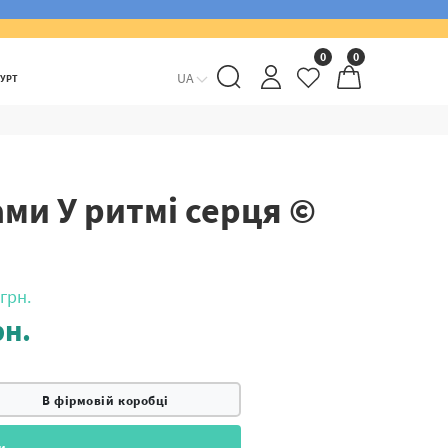
0
0
UA
ГУРТ
ми У ритмі серця ©
грн.
н.
В фірмовій коробці
и