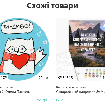
Схожі товари
21XS
20 см
BS54515
4
ки на полотні
Картина за номерами
во © Олена Павлова
Створюй свій напрям © UA Menta
265
грн.
Ціна: