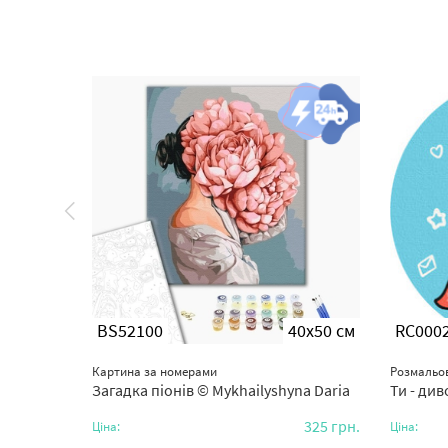
0x50 см
BS52100
40x50 см
RC000
Картина за номерами
Розмальов
eshenko
Загадка піонів © Mykhailyshyna Daria
Ти - ди
325
грн.
325
грн.
Ціна:
Ціна: