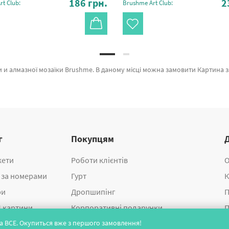
186
грн.
2
t Club:
Brushme Art Club:
кий дивує авторським підходом. Весь асортимент категорії «Картини за номерами» зроблено з любов'ю. Грушева насолода © Anna Kulyk, Півонії в подарунок © Alla Berezovska и Володарка тиші © Polina Skurykhina а также професійних розробників для вас за вигідними
г
Покупцям
жети
Роботи клієнтів
О
 за номерами
Гурт
К
ри
Дропшипінг
П
 картини
Корпоративні подарунки
П
 на ВСЕ. Окупиться вже з першого замовлення!
 мозаїка