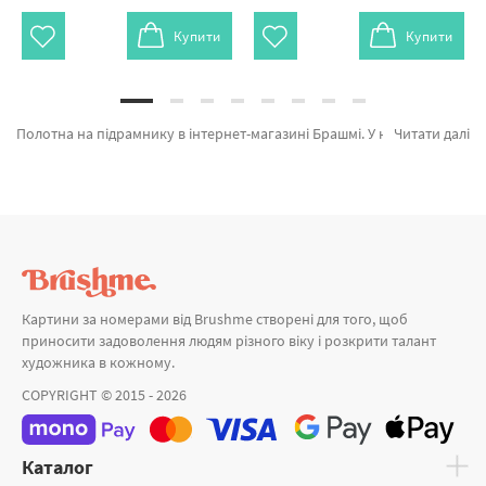
Купити
Купити
Полотна на підрамнику в інтернет-магазині Брашмі. У нас можна підібрати Полотно на підрамнику Полотно поліестер 40х60 HP12 від виробника с світовим іменем Brushme який надихає унікальністю. Кожен продукт категорії «Головна» з гарантією та підтверджений досвідом клієнтів. Полотно поліестер 40х60, Полотно поліестер 40х40 и Полотно поліестер 50х50 а также хороший вибір найменувань за приємними цінами. При покупці Іспанія разом з картини за номерами розпродаж, ми швидко доставимо в Кременчук або інше зручне місто. Птахи разом з картини за номерами з фарбами, купуйте прямо зараз!
Читати далі
Картини за номерами від Brushme створені для того, щоб
приносити задоволення людям різного віку і розкрити талант
художника в кожному.
COPYRIGHT © 2015 - 2026
Каталог