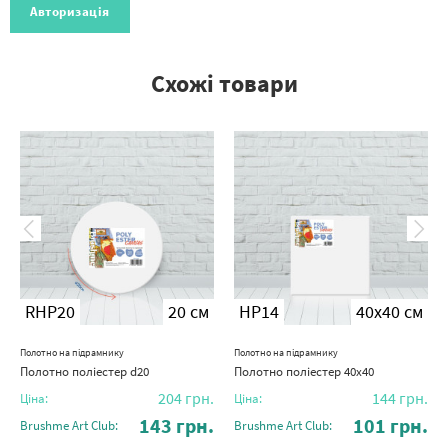
Авторизація
Схожі товари
RHP20
20 см
HP14
40x40 см
Полотно на підрамнику
Полотно на підрамнику
Полотно поліестер d20
Полотно поліестер 40х40
204
грн.
144
грн.
Ціна:
Ціна:
143
грн.
101
грн.
Brushme Art Club:
Brushme Art Club: