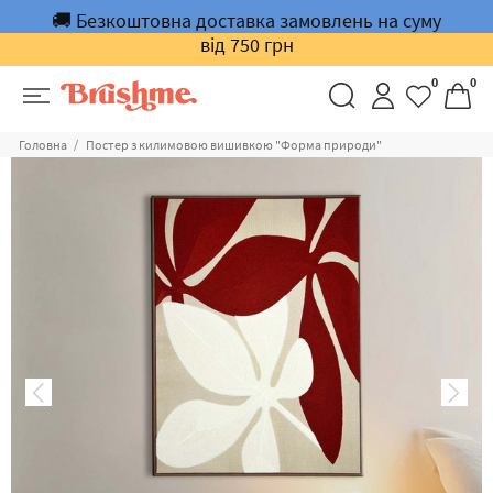
🚚 Безкоштовна доставка замовлень на суму
від 750 грн
0
0
Головна
Постер з килимовою вишивкою "Форма природи"