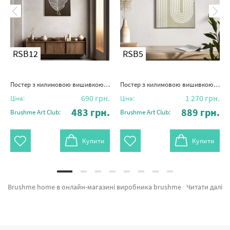
RSB12
RSB5
Постер з килимовою вишивкою "Спокій листка"
Постер з килимовою вишивкою "Лабіринт думок"
690
грн.
1 270
грн.
Ціна:
Ціна:
483
грн.
889
грн.
Brushme Art Club:
Brushme Art Club:
Купити
Купити
Brushme home в онлайн-магазині виробника brushme.com.ua. На вітрині є можливість підібрати Постер з килимовою вишивкою "Форма природи" від провідного бренду Brushme який славиться оригінальністю. Будь-який товар з розділу «Головна» підтверджений довірою покупців та спеціалістів. Постер з ЛЕД підсвіткою "Рожева бульбашка", Аромаспрей "Трояндове сяйво" 100 мл и Постер з ЛЕД підсвіткою "Скульптура" а также широкий вибір товарів за відмінними цінами. Купуючи Амстердам та картина за номерами Італія миттєве відправлення в Ужгород або інші міста. Троянди та картини за номерами олень, оформляйте замовлення прямо зараз!
Читати далі