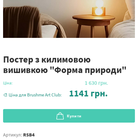
Постер з килимовою
вишивкою "Форма природи"
1 630
грн.
Ціна:
1141
грн.
🎨 Ціна для Brushme Art Club:
Купити
Артикул:
RSB4