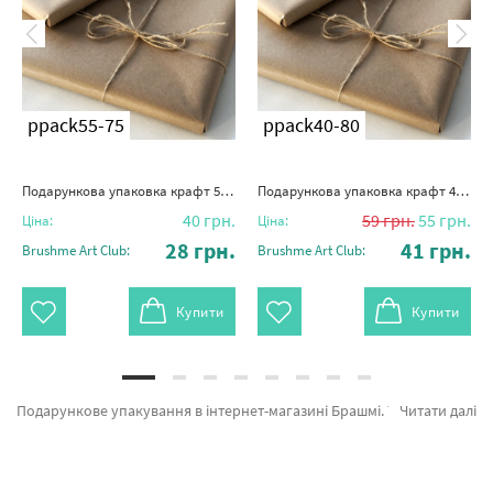
ppack55-75
ppack40-80
Подарункова упаковка крафт 55х75
Подарункова упаковка крафт 40х80
40
грн.
59
грн.
55
грн.
Ціна:
Ціна:
28
грн.
41
грн.
Brushme Art Club:
Brushme Art Club:
Купити
Купити
Подарункове упакування в інтернет-магазині Брашмі. Тут є можливість швидко замовити Подарункова упаковка крафт 50х70 ppack50-70 від бренду з світовим іменем Brushme який відомий авторським підходом. Кожен продукт розділу «Головна» зроблено з любов'ю. Подарункова упаковка крафт 70х70, Подарункова упаковка крафт 75х100 и Подарункова упаковка крафт 90х90 а также брендів за оптимальними цінами. При покупці Дівчина разом з картина за номерами будинок, блискавично доставимо в Дніпропетровськ або інші міста. Новинки та картини за номерами бузок, купуйте прямо зараз!
Читати далі