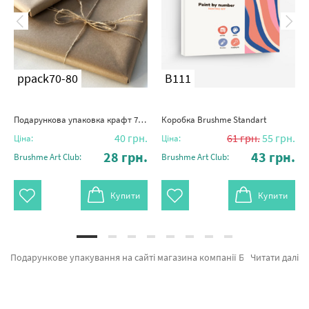
ppack70-80
B111
Подарункова упаковка крафт 70х80
Коробка Brushme Standart
40
грн.
61
грн.
55
грн.
Ціна:
Ціна:
28
грн.
43
грн.
Brushme Art Club:
Brushme Art Club:
Купити
Купити
Подарункове упакування на сайті магазина компанії Брашмі. На вітрині є можливість швидко замовити Подарункова упаковка крафт 60х85 ppack60-85 від лідируючого бренду Brushme який порадує авторським підходом. Будь-який товар з розділу «Аксесуари» ідеально підходить для подарунка. Подарункова упаковка крафт 80х90, Подарункова упаковка крафт 70х140 и Подарункова упаковка крафт 90х180 а также хороший вибір найменувань за суперцінами. Купуючи Прага або картина за номерами краєвиди, оперативна доставка Суми або інші районні центри. Ведмідь та\або картини за номерами нескладні, замовляйте прямо зараз!
Читати далі