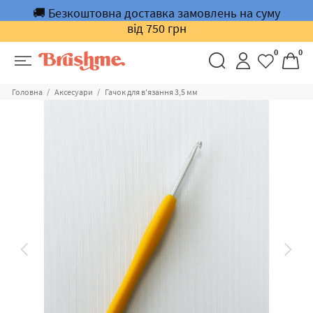
🚚 Безкоштовна доставка замовлень на суму
від 750 грн
0
0
Головна
Аксесуари
Гачок для в'язання 3,5 мм