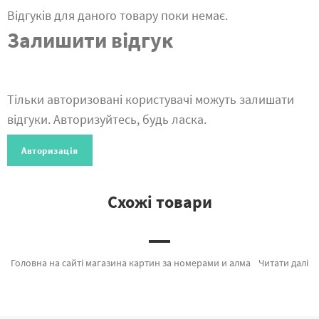
Відгуків для даного товару поки немає.
Залишити відгук
Тільки авторизовані користувачі можуть залишати
відгуки. Авторизуйтесь, будь ласка.
Авторизація
Схожі товари
Головна на сайті магазина картин за номерами и алмазної мозаїки Brushme.com.ua. У нас є можливість замовити Гачок для в'язання 3,5 мм GW104 від відомого виробника Brushme який підкуповує ціновою політикою. Весь асортимент категорії «» надихне знайти у собі справжнього художника. "Пряжа плюшева синель 100гр. (100% поліестер)" сапфіровий синій, Набір для в'язання іграшки гачком "Зелений динозавр" и Кругові спиці 80 см (4,78 мм) а также виробників за привабливою ціною. Оформлюючи замовлення Амстердам та картина за номерами натюрморт, оперативна доставка Дніпродзержинськ або інші міста. Орхідеї або картини за номерами лаванда, замовляйте прямо зараз!
Читати далі