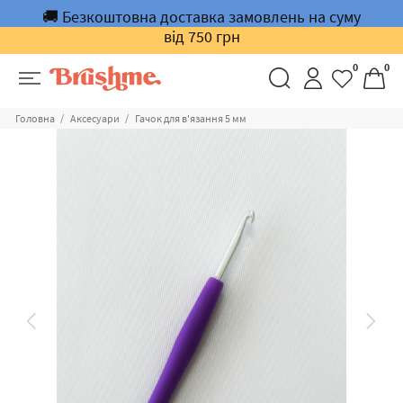
🚚 Безкоштовна доставка замовлень на суму
від 750 грн
0
0
Головна
Аксесуари
Гачок для в'язання 5 мм