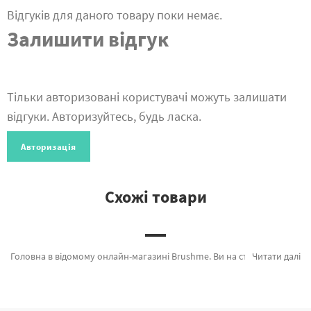
Відгуків для даного товару поки немає.
Залишити відгук
Тільки авторизовані користувачі можуть залишати
відгуки. Авторизуйтесь, будь ласка.
Авторизація
Схожі товари
Головна в відомому онлайн-магазині Brushme. Ви на сторінці, де є можливість швидко замовити Гачок для в'язання 5 мм GW107 від провідного бренду Brushme який порадує унікальністю. Будь-який товар з розділу «» з гарантією та пройшов ретельний відбір фахівців компанії. Кругові спиці 80 см (1,97 мм), Гачок для в'язання 4,5 мм и Набір для в'язання іграшки гачком "Синя корова" а также широкий вибір найменувань за прийнятними цінами. Замовляючи Санторіні або картини за номерами київ миттєва доставка в Лисичанськ або інші міста. Мавпа разом з картини за номерами з кіньми, оформляйте замовлення прямо зараз!
Читати далі