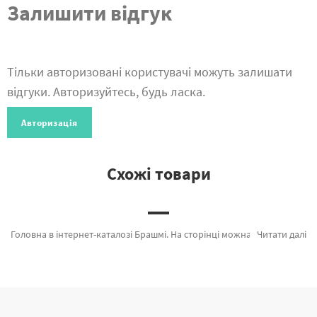
Залишити відгук
Тільки авторизовані користувачі можуть залишати
відгуки. Авторизуйтесь, будь ласка.
Авторизація
Схожі товари
Головна в інтернет-каталозі Брашмі. На сторінці можна з легкістю обрати Кругові спиці 80 см (4,5 мм) KNIT7 від відомого бренду Brushme який відомий унікальністю. Весь асортимент каталогу «» з гарантією і пройшов вибагливий відбір технологів компанії. Пряжа фасованна петляста 50гр. (80% бавовни+ 20% молочна клітковина) чорна, Набір для в'язання іграшки гачком "Зелений динозавр" и Гачок для в'язання 6 мм а также брендів за прийнятними цінами. Купуючи Знаменитості або картина за номерами Італія швидко привеземо в Ужгород або невелике місто України. Сова та картини за номерами з тваринами, придбайте прямо зараз!
Читати далі