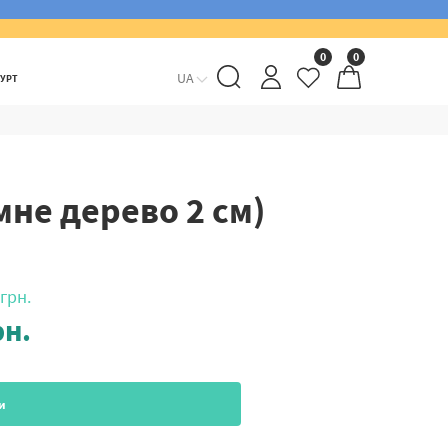
0
0
UA
ГУРТ
мне дерево 2 см)
грн.
н.
и