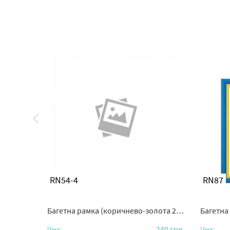
RN54-4
RN87
м) 40х60
Багетна рамка (коричнево-золота 2 см) 50х60
Багетна р
240
грн.
240
грн.
Ціна:
Ціна: