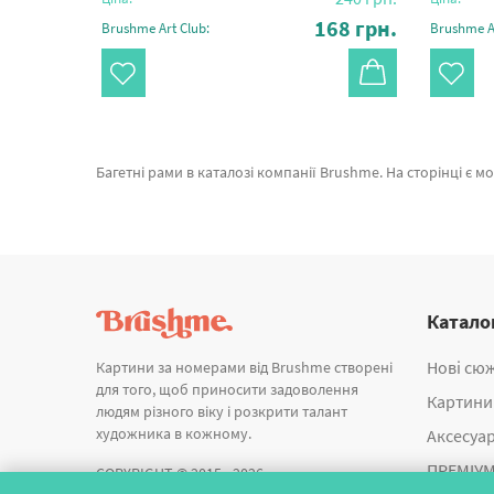
68
грн.
168
грн.
Brushme Art Club:
Brushme Ar
Багетні рами в каталозі компанії Brushme. На сторінці є можливість замовити Багетна рамка (темне дерево 2 см) 50х90 RN46-6 від кращого бренду Brushme який вражає дизайном. Будь-який товар з розділу «А
Катало
Нові сю
Картини за номерами від Brushme створені
для того, щоб приносити задоволення
Картини
людям різного віку і розкрити талант
художника в кожному.
Аксесуа
ПРЕМІУМ
COPYRIGHT © 2015 - 2026