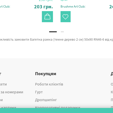
203
грн.
2
t Club:
Brushme Art Club:
ксесуари» сертифікований, з гарантією та підтверджений довірою покупців. Багетна рамка (срібний мінімалізм, 2 см) 40х50, Багетна рамка (біла зі сріблом, 2 см) 50х50 и Багетна рамка (чорний граніт 4 см) 40х60 а также великий вибір позицій за відмінн
г
Покупцям
жети
Роботи клієнтів
О
 за номерами
Гурт
К
ри
Дропшипінг
П
 картини
Корпоративні подарунки
П