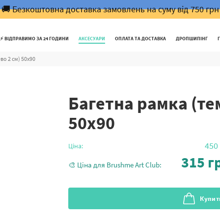
🚚 Безкоштовна доставка замовлень на суму від 750 грн
⚡️ ВІДПРАВИМО ЗА 24 ГОДИНИ
АКСЕСУАРИ
ОПЛАТА ТА ДОСТАВКА
ДРОПШИПІНГ
во 2 см) 50х90
Багетна рамка (те
50х90
450
Ціна:
315
гр
🎨 Ціна для Brushme Art Club:
Купит