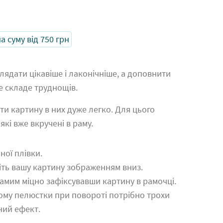
 суму від 750 грн
лядати цікавіше і лаконічніше, а доповнити
е складе труднощів.
ти картину в них дуже легко. Для цього
кі вже вкручені в раму.
ної плівки.
діть вашу картину зображенням вниз.
самим міцно зафіксувавши картину в рамочці.
ому пелюстки при повороті потрібно трохи
ний ефект.