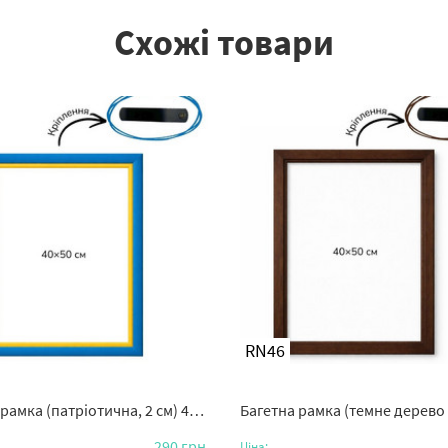
Схожі товари
RN46
амка (патріотична, 2 см) 40х50
Багетна рамка (темне дерево 2 см
290
грн.
Ціна: