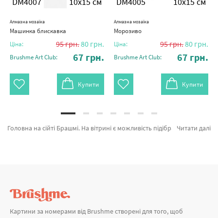
DM4007
10x15 см
DM4005
10x15 см
Алмазна мозаїка
Алмазна мозаїка
Машинка блискавка
Морозиво
95
грн.
80
грн.
95
грн.
80
грн.
Ціна:
Ціна:
67
грн.
67
грн.
Brushme Art Club:
Brushme Art Club:
Купити
Купити
Головна на сійті Брашмі. На вітрині є можливість підібрати Алмазна мозаїка Яскравий вертоліт DM4004 від признаного виробника Brushme який порадує якістю. Кожен продукт розділу «» з гарантією та підтверджений досвідом клієнтів. Морозиво, Яскравий вертоліт и Дракончик а также хороший вибір найменувань за доступними цінами. При замовленні Амстердам та картина за номерами дитячі, миттєва доставка в Чернігів або інші районні центри. Маки та\або картини за номерами новорічна, купуйте прямо зараз!
Читати далі
Картини за номерами від Brushme створені для того, щоб