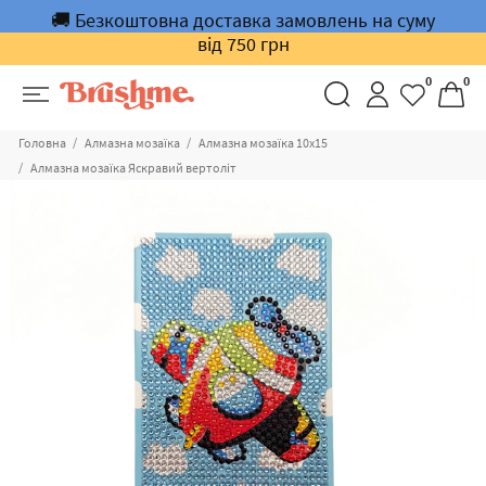
🚚 Безкоштовна доставка замовлень на суму
від 750 грн
0
0
Головна
Алмазна мозаїка
Алмазна мозаїка 10х15
Алмазна мозаїка Яскравий вертоліт