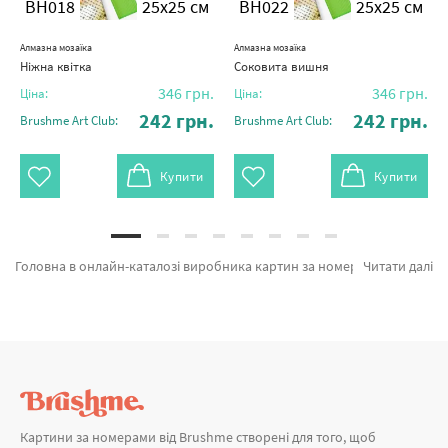
BH018
25x25 см
BH022
25x25 см
Алмазна мозаїка
Алмазна мозаїка
Ніжна квітка
Соковита вишня
346
грн.
346
грн.
Ціна:
Ціна:
242
грн.
242
грн.
Brushme Art Club:
Brushme Art Club:
Купити
Купити
Головна в онлайн-каталозі виробника картин за номерами Brushme.com.ua. На вітрині є можливість обрати Квіти BH030 від лідируючого виробника Brushme який вражає унікальністю. Будь-який товар з розділу «» має попит у художників. Кольорові мухомори, Кольоровий єнот и Лис у квітах а также великий вибір позицій за привабливою ціною. При покупці Літак або картина за номерами романтична, блискавично привеземо в Дніпропетровськ або будь-які міста. Сова та\або картини за номерами дівчина, купуйте прямо зараз!
Читати далі
Картини за номерами від Brushme створені для того, щоб