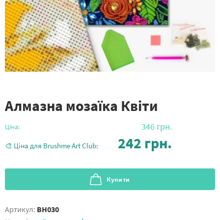
Алмазна мозаїка Квіти
346
грн.
Ціна:
242
грн.
🎨 Ціна для Brushme Art Club:
Купити
Артикул:
BH030