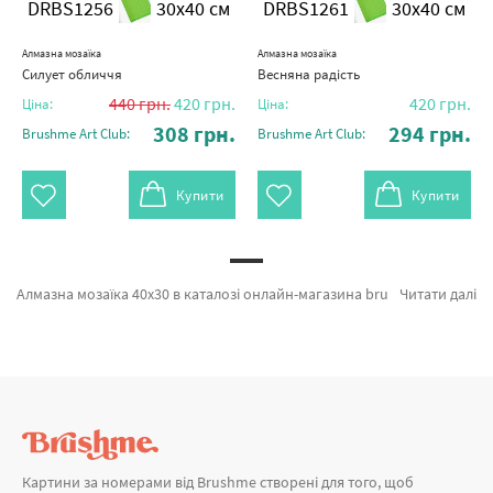
DRBS1256
30x40 см
DRBS1261
30x40 см
Алмазна мозаїка
Алмазна мозаїка
Силует обличчя
Весняна радість
440
грн.
420
грн.
420
грн.
Ціна:
Ціна:
308
грн.
294
грн.
Brushme Art Club:
Brushme Art Club:
Купити
Купити
Алмазна мозаїка 40x30 в каталозі онлайн-магазина brushme.com.ua. Ви на сторінці, де можна легко замовити Алмазна мозаїка Тіні заходу від признаного виробника Brushme який надихає дизайном. Кожен продукт каталогу «Алмазна мозаїка» має попит у художників. Лілії, Весела прогулянка и Цвіт магнолії а также великий вибір продукції за доступними цінами. Оформлюючи замовлення Алмазна мозаїка 40x30 та картина за номерами лебеді, термінове відправлення в Кам'янське або інші області. Сова та\або картини за номерами brushme, замовляйте прямо зараз!
Читати далі
Картини за номерами від Brushme створені для того, щоб