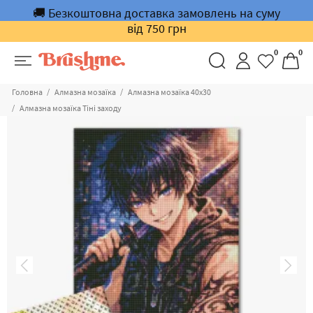
🚚 Безкоштовна доставка замовлень на суму
від 750 грн
0
0
Головна
Алмазна мозаїка
Алмазна мозаїка 40x30
Алмазна мозаїка Тіні заходу