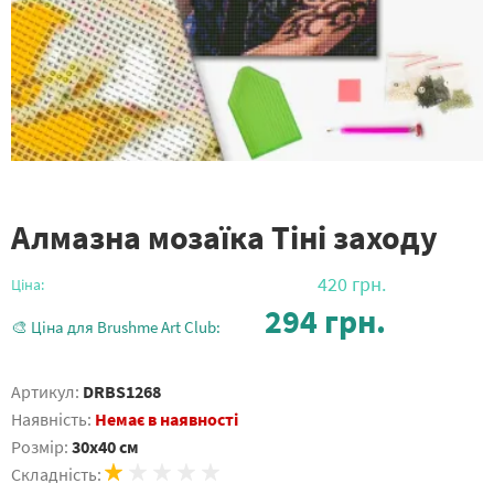
Алмазна мозаїка Тіні заходу
420
грн.
Ціна:
294
грн.
🎨 Ціна для Brushme Art Club:
Артикул:
DRBS1268
Наявність:
Немає в наявності
Розмір:
30x40 см
Складність: