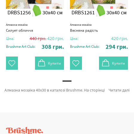
DRBS1256
30x40 см
DRBS1261
30x40 см
Алмазна мозаїка
Алмазна мозаїка
Силует обличчя
Весняна радість
440
грн.
420
грн.
420
грн.
Ціна:
Ціна:
308
грн.
294
грн.
Brushme Art Club:
Brushme Art Club:
Купити
Купити
Алмазна мозаїка 40x30 в каталозі Brushme. На сторінці можна з легкістю обрати Алмазна мозаїка Різнобарвні айстри від кращого бренду Brushme який порадує унікальністю. Весь асортимент розділу «Алмазна мозаїка» з гарантією та підтверджений досвідом клієнтів. Тіні заходу, Казковий єдиноріг и Троянди на чорному фоні а также хороший вибір продукції для вас за вигідними цінами. При замовленні Вечори разом з картина за номерами ведмідь, миттєва доставка в Чернівці або інші області. ПРЕМІУМ картини та картини за номерами з кіньми, купуйте прямо зараз!
Читати далі