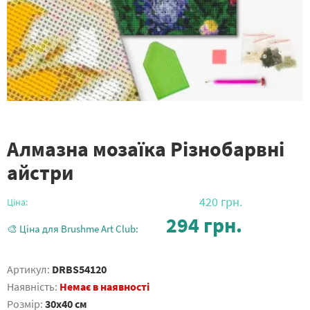
Алмазна мозаїка Різнобарвні
айстри
420
грн.
Ціна:
294
грн.
🎨 Ціна для Brushme Art Club:
Артикул:
DRBS54120
Наявність:
Немає в наявності
Розмір:
30x40 см