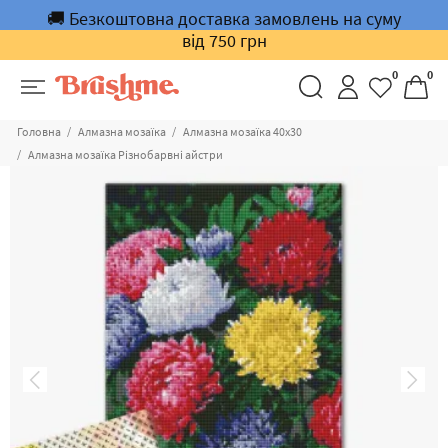
🚚 Безкоштовна доставка замовлень на суму
від 750 грн
0
0
Головна
Алмазна мозаїка
Алмазна мозаїка 40x30
Алмазна мозаїка Різнобарвні айстри