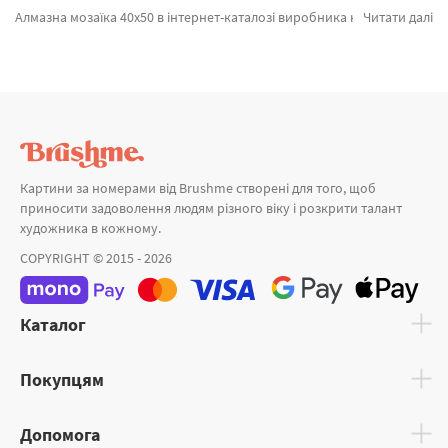
Алмазна мозаїка 40х50 в інтернет-каталозі виробника картин за номерами Brushme.com.ua. Ви на сторінці, де можна з легкістю обрати Алмазна мозаїка Вир піонів @Дар'я Михайлишина DBS1064 від признаного бренду Brushme який славиться авторським підходом. Кожен продукт лінійки «Алмазна мозаїка» допоможе захоплююче провести час. Букет троянд, Киця Зима ©Маріанна Пащук и Пара павичів а также широкий вибір товарів за суперцінами. Замовляючи Сім'я або картини за номерами лондон, блискавично доставимо в Тернопіль або невелике місто України. Птахи разом з картини за номерами в запоріжжі, оформляйте замовлення прямо зараз!
Читати далі
Картини за номерами від Brushme створені для того, щоб
приносити задоволення людям різного віку і розкрити талант
художника в кожному.
COPYRIGHT © 2015 - 2026
Каталог
Покупцям
Допомога