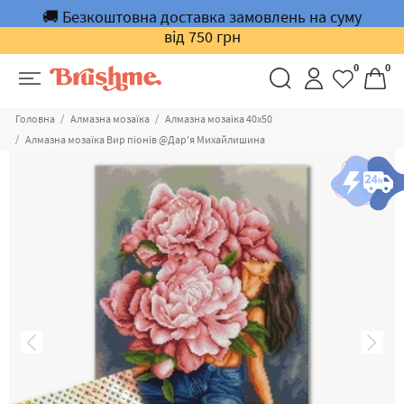
🚚 Безкоштовна доставка замовлень на суму
від 750 грн
0
0
Головна
Алмазна мозаїка
Алмазна мозаїка 40х50
Алмазна мозаїка Вир піонів @Дар'я Михайлишина