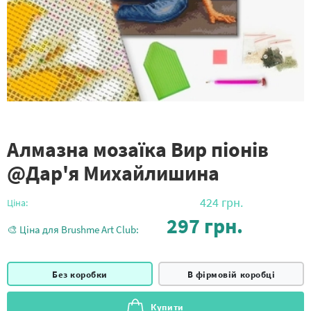
Алмазна мозаїка Вир піонів
@Дар'я Михайлишина
424
грн.
Ціна:
297
грн.
🎨 Ціна для Brushme Art Club:
Без коробки
В фірмовій коробці
Купити