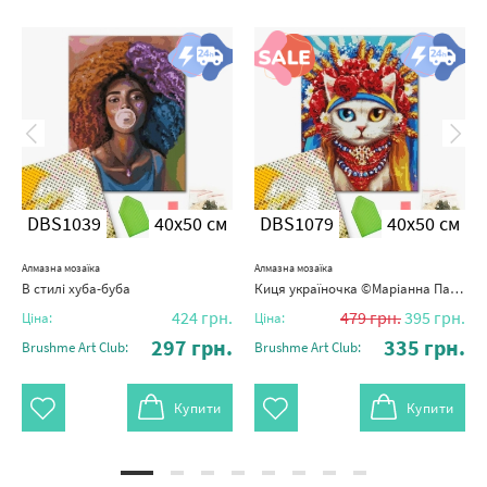
DBS1039
40x50 см
DBS1079
40x50 см
Алмазна мозаїка
Алмазна мозаїка
В стилі хуба-буба
Киця україночка ©Маріанна Пащук
424
грн.
479
грн.
395
грн.
Ціна:
Ціна:
297
грн.
335
грн.
Brushme Art Club:
Brushme Art Club:
Купити
Купити