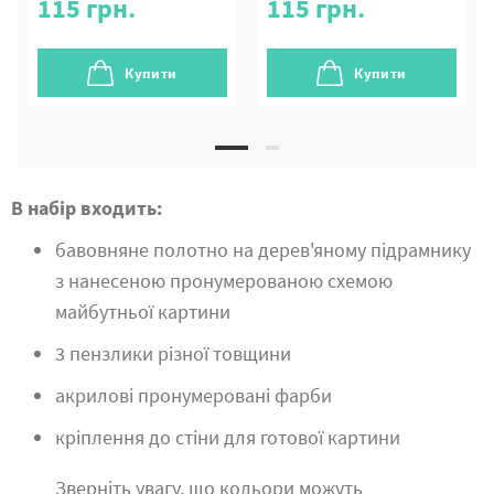
115
грн.
115
грн.
Купити
Купити
В набір входить:
бавовняне полотно на дерев'яному підрамнику
з нанесеною пронумерованою схемою
майбутньої картини
3 пензлики різної товщини
акрилові пронумеровані фарби
кріплення до стіни для готової картини
Зверніть увагу, що кольори можуть