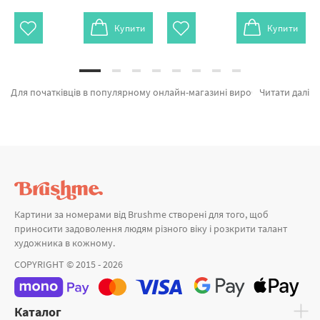
Купити
Купити
Для початківців в популярному онлайн-магазині виробника Brushme.com.ua На сторінці є можливість легко купити Картина за номерами Селфі подружок BS51342 від провідного бренду Brushme який відомий якістю. Кожен продукт лінійки «Картини за номерами» сертифікований та підтверджений досвідом клієнтів. Ромашки в білій вазі на вікні, Ранок на березі и Фламінго в квітковому арті а также брендів за кращими цінами. Замовляючи Алмазна мозаїка 40х50 разом з картина за номерами океан, швидка відправка Миколаїв або невелике місто України. Ромашки та\або картини за номерами картинки, замовляйте прямо зараз!
Читати далі
Картини за номерами від Brushme створені для того, щоб
приносити задоволення людям різного віку і розкрити талант
художника в кожному.
COPYRIGHT © 2015 - 2026
Каталог