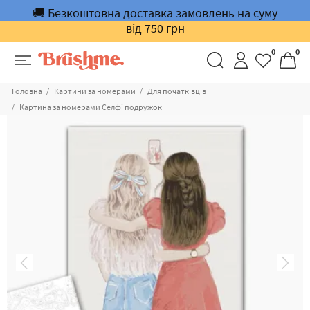
🚚 Безкоштовна доставка замовлень на суму
від 750 грн
0
0
Головна
Картини за номерами
Для початківців
Картина за номерами Селфі подружок