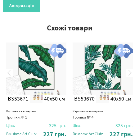
Авторизація
Схожі товари
BS53671
40x50 см
BS53670
40x50 см
Картина за номерами
Картина за номерами
Тропіки № 1
Тропіки № 4
325
грн.
325
грн.
Ціна:
Ціна:
227
грн.
227
грн.
Brushme Art Club:
Brushme Art Club: