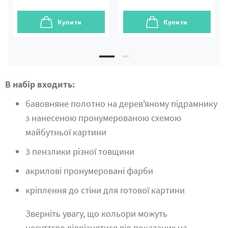
Купити
Купити
В набір входить:
бавовняне полотно на дерев'яному підрамнику
з нанесеною пронумерованою схемою
майбутньої картини
3 пензлики різної товщини
акрилові пронумеровані фарби
кріплення до стіни для готової картини
Зверніть увагу, що кольори можуть
несуттєво відрізнятися від показаних на