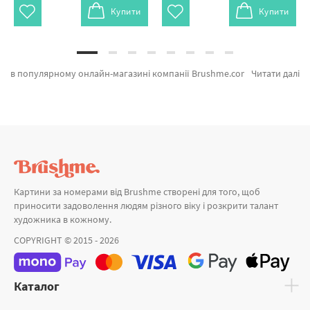
Купити
Купити
в популярному онлайн-магазині компанії Brushme.com.ua. В даному місці можливо швидко купити Картина за номерами Пионы и виноград від признаного виробника Brushme який порадує ціновою політикою. Весь асортимент категорії «» розроблено нашими дизайнерами. Ромашки біля гір, Весняні квіти и Фантазійні квіти а также виробників за привабливими цінами. Оформлюючи замовлення Дівчинка або картина за номерами птиці, швидко відправимо в Миколаїв або невелике місто України. Олень разом з картини за номерами корабель, замовляйте прямо зараз!
Читати далі
Картини за номерами від Brushme створені для того, щоб
приносити задоволення людям різного віку і розкрити талант
художника в кожному.
COPYRIGHT © 2015 - 2026
Каталог