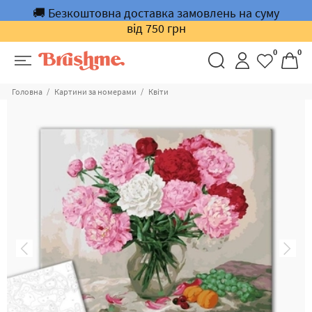
🚚 Безкоштовна доставка замовлень на суму
від 750 грн
0
0
Головна
Картини за номерами
Квіти