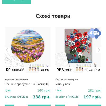
Схожі товари
RC00084M
30 см
RBS7806
30x40 см
Картина за номерами
Картина за номерами
Весняне пробудження (Розмір M)
Маки у вазі
340
грн.
282
грн.
Ціна:
Ціна:
238
грн.
197
грн.
Brushme Art Club:
Brushme Art Club: