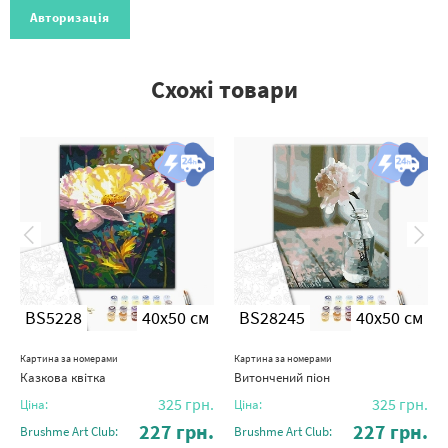
Авторизація
Схожі товари
BS5228
40x50 см
BS28245
40x50 см
Картина за номерами
Картина за номерами
Казкова квітка
Витончений піон
325
грн.
325
грн.
Ціна:
Ціна:
227
грн.
227
грн.
Brushme Art Club:
Brushme Art Club: