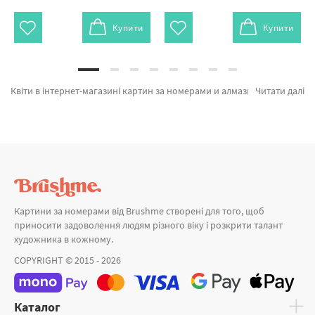
Купити
Купити
Квіти в інтернет-магазині картин за номерами и алмазної мозаїки Brushme.com.ua. Ви на сторінці, де можна замовити Картина за номерами Букет півоній GX8855 від провідного виробника Brushme який вражає авторським підходом. Кожен продукт каталогу «Картини за номерами» з гарантією та підтверджений досвідом клієнтів. Піони в затишному інтер'єрі, Цвіт у макро зйомці и Святкові тюльпани а также великий вибір продукції за привабливими цінами. При покупці Алмазна мозаїка 40х50 або картини за номерами вовки, швидко відправимо в Маріуполь або інші міста. Вовк або картини за номерами в Миколаєві, замовляйте прямо зараз!
Читати далі
Картини за номерами від Brushme створені для того, щоб
приносити задоволення людям різного віку і розкрити талант
художника в кожному.
COPYRIGHT © 2015 - 2026
Каталог