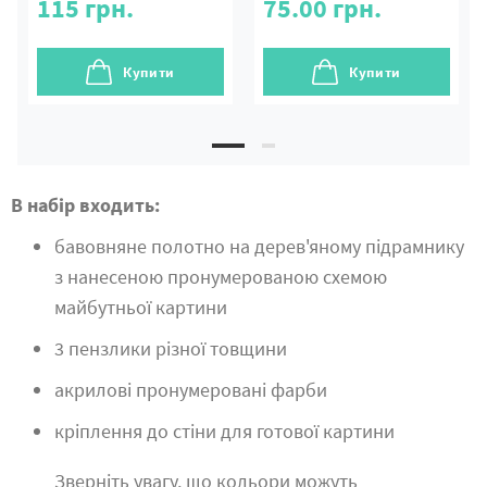
115
грн.
75.00
грн.
Купити
Купити
В набір входить:
бавовняне полотно на дерев'яному підрамнику
з нанесеною пронумерованою схемою
майбутньої картини
3 пензлики різної товщини
акрилові пронумеровані фарби
кріплення до стіни для готової картини
Зверніть увагу, що кольори можуть