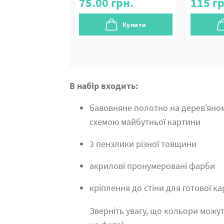
75.00
грн.
115
гр
Купити
В набір входить:
бавовняне полотно на дерев'яно
схемою майбутньої картини
3 пензлики різної товщини
акрилові пронумеровані фарби
кріплення до стіни для готової к
Зверніть увагу, що кольори можут