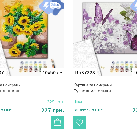
37
40x50 см
BS37228
4
за номерами
Картина за номерами
оняшників
Бузкові метелики
325
грн.
Ціна:
227
грн.
2
t Club:
Brushme Art Club: