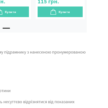
н.
115
грн.
Купити
Купити
му підрамнику з нанесеною пронумерованою
артини
ь несуттєво відрізнятися від показаних