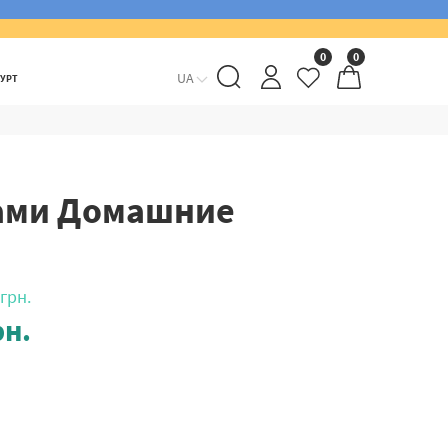
0
0
UA
ГУРТ
рами Домашние
грн.
н.