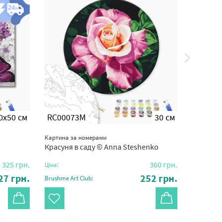
0x50 см
RC00073M
30 см
BS513
Картина за номерами
Картина з
Красуня в саду © Anna Steshenko
Сонячни
325
грн.
360
грн.
Ціна:
Ціна:
27
грн.
252
грн.
Brushme Art Club:
Brushme Ar