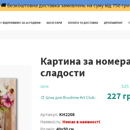
🚚 Безкоштовна доставка замовлень на суму від 750 грн
⚡️ ВІДПРАВИМО ЗА 24 ГОДИНИ
АКСЕСУАРИ
ОПЛАТА ТА ДОСТАВКА
ДРОПШИПІНГ
Картина за номе
сладости
325
Ціна:
227
гр
🎨 Ціна для Brushme Art Club:
Артикул:
KH2208
Наявність:
Немає в наявності
Розмір:
40x50 см