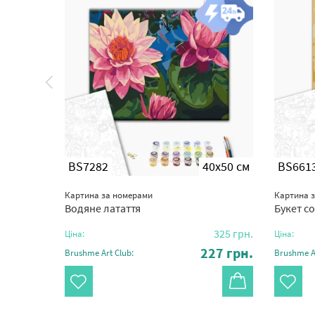
0x50 см
BS7282
40x50 см
BS661
Картина за номерами
Картина 
Водяне латаття
Букет с
350
грн.
325
грн.
Ціна:
Ціна:
45
грн.
227
грн.
Brushme Art Club:
Brushme Ar