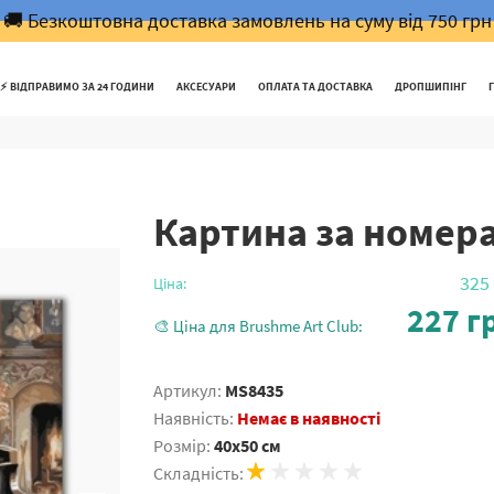
🚚 Безкоштовна доставка замовлень на суму від 750 грн
⚡️ ВІДПРАВИМО ЗА 24 ГОДИНИ
АКСЕСУАРИ
ОПЛАТА ТА ДОСТАВКА
ДРОПШИПІНГ
Картина за номер
325
Ціна:
227
гр
🎨 Ціна для Brushme Art Club:
Артикул:
MS8435
Наявність:
Немає в наявності
Розмір:
40x50 см
Складність: