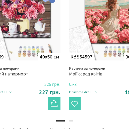
69
40x50 см
RBS54597
3
за номерами
Картина за номерами
ий натюрморт
Мрії серед квітів
325
грн.
Ціна:
227
грн.
1
t Club:
Brushme Art Club: