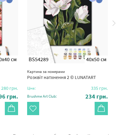
0x40 см
BS54289
40x50 см
BS303
Картина за номерами
Картина з
Розквіт натхнення 2 © LUNATART
Букет м
280
грн.
335
грн.
Ціна:
Ціна:
96
грн.
234
грн.
Brushme Art Club:
Brushme Ar