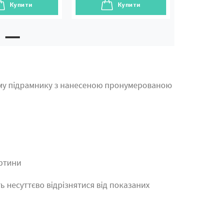
Купити
Купити
му підрамнику з нанесеною пронумерованою
артини
ь несуттєво відрізнятися від показаних