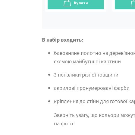
Купити
В набір входить:
бавовняне полотно на дерев'яно
схемою майбутньої картини
3 пензлики різної товщини
акрилові пронумеровані фарби
кріплення до стіни для готової к
Зверніть увагу, що кольори можут
на фото!