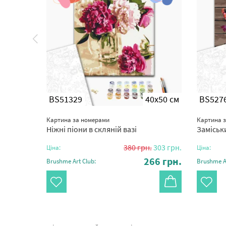
0x50 см
BS51329
40x50 см
BS527
Картина за номерами
Картина 
Ніжні піони в скляній вазі
Заміськ
350
грн.
380
грн.
303
грн.
Ціна:
Ціна:
45
грн.
266
грн.
Brushme Art Club:
Brushme Ar