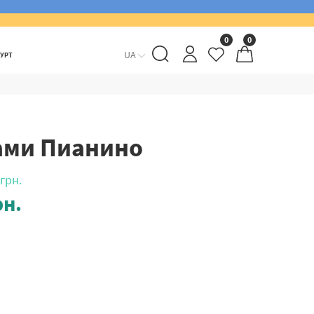
0
0
UA
ГУРТ
ами Пианино
грн.
н.