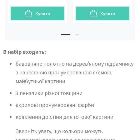
Купити
Купити
В набір входить:
бавовняне полотно на дерев'яному підрамнику
з нанесеною пронумерованою схемою
майбутньої картини
3 пензлики різної товщини
акрилові пронумеровані фарби
кріплення до стіни для готової картини
Зверніть увагу, що кольори можуть
несуттєво відрізнятися від показаних на