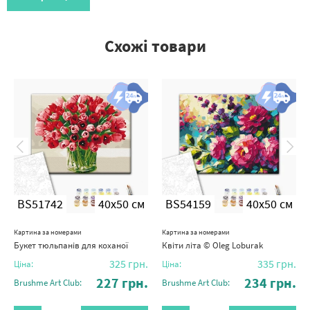
Схожі товари
BS51742
40x50 см
BS54159
40x50 см
Картина за номерами
Картина за номерами
Букет тюльпанів для коханої
Квіти літа © Oleg Loburak
325
грн.
335
грн.
Ціна:
Ціна:
227
грн.
234
грн.
Brushme Art Club:
Brushme Art Club: