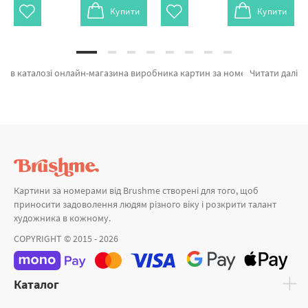
Купити
Купити
в каталозі онлайн-магазина виробника картин за номерами brushme.com.ua. У нас можна легко замовити Картина за номерами Яркие цветы в вазе від признаного бренду Brushme який дивує продуманістю. Весь асортимент каталогу «» з гарантією та підтверджений досвідом клієнтів. Букет нареченої, Троянди під дощем и Весняні нарциси а также хороший вибір позицій за зниженими цінами. Замовляючи Санторіні та картина за номерами миколаїв, швидко привеземо в Нікополь або невелике місто України. Розпродаж картин разом з картини за номерами нескладні, замовляйте прямо зараз!
Читати далі
Картини за номерами від Brushme створені для того, щоб
приносити задоволення людям різного віку і розкрити талант
художника в кожному.
COPYRIGHT © 2015 - 2026
Каталог