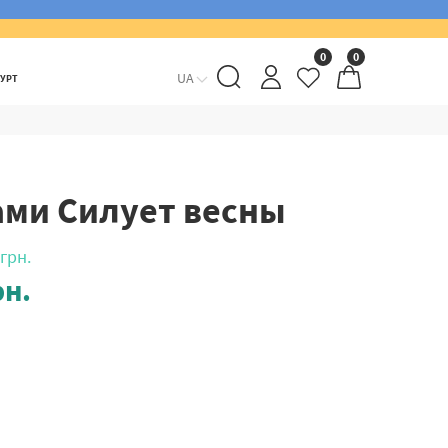
0
0
UA
ГУРТ
ами Силует весны
грн.
н.