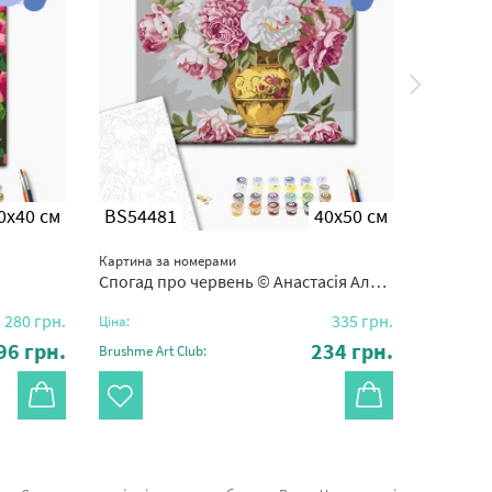
0x40 см
BS54481
40x50 см
BS372
Картина за номерами
Картина з
Спогад про червень © Анастасія Альохіна
Бузкові
280
грн.
335
грн.
Ціна:
Ціна:
96
грн.
234
грн.
Brushme Art Club:
Brushme Ar