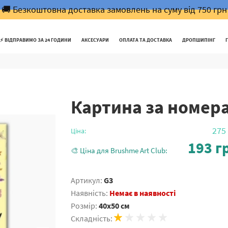
🚚 Безкоштовна доставка замовлень на суму від 750 грн
⚡️ ВІДПРАВИМО ЗА 24 ГОДИНИ
АКСЕСУАРИ
ОПЛАТА ТА ДОСТАВКА
ДРОПШИПІНГ
Картина за номер
275
Ціна:
193
гр
🎨 Ціна для Brushme Art Club:
Артикул:
G3
Наявність:
Немає в наявності
Розмір:
40x50 см
Складність: