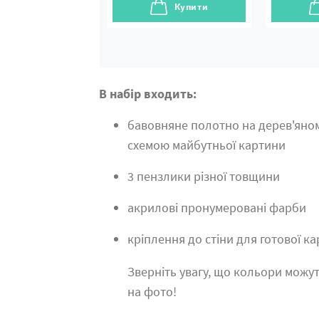
Купити
В набір входить:
бавовняне полотно на дерев'яно
схемою майбутньої картини
3 пензлики різної товщини
акрилові пронумеровані фарби
кріплення до стіни для готової к
Зверніть увагу, що кольори можут
на фото!