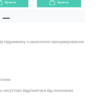
Купити
Купити
му підрамнику з нанесеною пронумерованою
артини
ь несуттєво відрізнятися від показаних