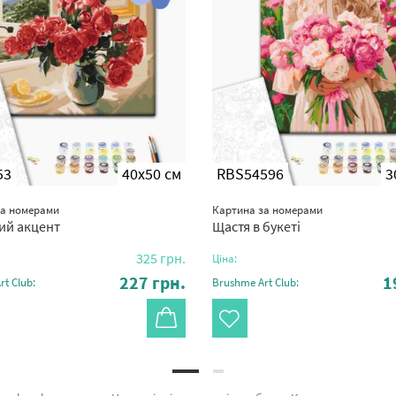
53
40x50 см
RBS54596
3
за номерами
Картина за номерами
ий акцент
Щастя в букеті
325
грн.
Ціна:
227
грн.
1
t Club:
Brushme Art Club: