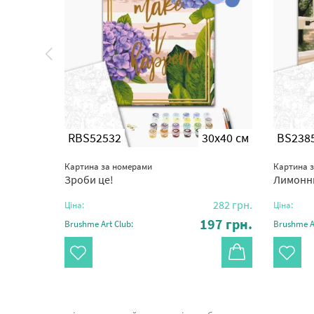
0x40 см
RBS52532
30x40 см
BS238
Картина за номерами
Картина 
ловська
Зроби це!
Лимонн
295
грн.
282
грн.
Ціна:
Ціна:
07
грн.
197
грн.
Brushme Art Club:
Brushme Ar