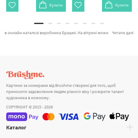
Купити
Купити
в онлайн-каталозі виробника Брашмі. На вітрині можна обрати Картина за номерами Букет маков и ромашек від провідного бренду Brushme який підкуповує оригінальністю. Будь-який товар з каталогу «» зроблено з любов'ю. Букет жовтих хризантем, Соняшник и Букет соняшників а также хороший вибір продукції за суперціною. При замовленні Гори або картини за номерами тварини швидка відправка Запоріжжя або інші області. Кінь та\або картини за номерами будиночки, придбайте прямо зараз!
Читати далі
Картини за номерами від Brushme створені для того, щоб
приносити задоволення людям різного віку і розкрити талант
художника в кожному.
COPYRIGHT © 2015 - 2026
Каталог