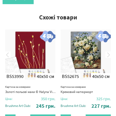
Схожі товари
BS53990
40x50 см
BS52675
40x50 см
Картина за номерами
Картина за номерами
Золоті польові маки © Halyna Vitiuk
Кремовий натюрморт
350
грн.
325
грн.
Ціна:
Ціна:
245
грн.
227
грн.
Brushme Art Club:
Brushme Art Club: