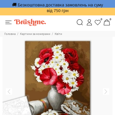
🚚 Безкоштовна доставка замовлень на суму
від 750 грн
0
0
Головна
Картини за номерами
Квіти