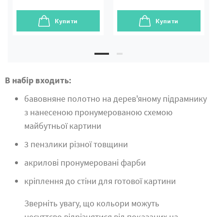
Купити
Купити
В набір входить:
бавовняне полотно на дерев'яному підрамнику
з нанесеною пронумерованою схемою
майбутньої картини
3 пензлики різної товщини
акрилові пронумеровані фарби
кріплення до стіни для готової картини
Зверніть увагу, що кольори можуть
несуттєво відрізнятися від показаних на