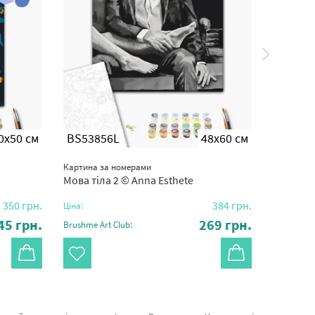
0x50 см
BS53856L
48x60 см
BS516
Картина за номерами
Картина з
Мова тіла 2 © Anna Esthete
В ритмі 
350
грн.
384
грн.
Ціна:
Ціна:
45
грн.
269
грн.
Brushme Art Club:
Brushme Ar