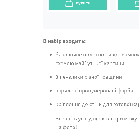
Купити
В набір входить:
бавовняне полотно на дерев'яно
схемою майбутньої картини
3 пензлики різної товщини
акрилові пронумеровані фарби
кріплення до стіни для готової к
Зверніть увагу, що кольори можут
на фото!