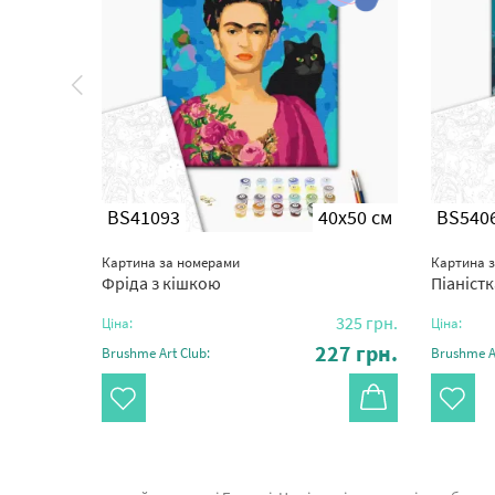
0x50 см
BS41093
40x50 см
BS540
Картина за номерами
Картина 
ka
Фріда з кішкою
Піаністк
335
грн.
325
грн.
Ціна:
Ціна:
34
грн.
227
грн.
Brushme Art Club:
Brushme Ar