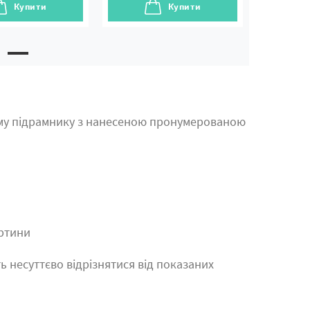
Купити
Купити
му підрамнику з нанесеною пронумерованою
артини
ь несуттєво відрізнятися від показаних