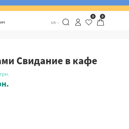
0
0
UA
ГУРТ
ами Свидание в кафе
грн.
н.