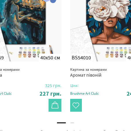
69
40x50 см
BS54010
4
за номерами
Картина за номерами
а
Аромат півоній
325
грн.
Ціна:
227
грн.
2
t Club:
Brushme Art Club: