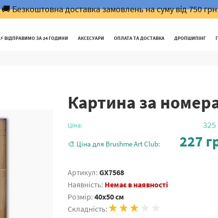
🚚 Безкоштовна доставка замовлень на суму від 750 грн
⚡️ ВІДПРАВИМО ЗА 24 ГОДИНИ
АКСЕСУАРИ
ОПЛАТА ТА ДОСТАВКА
ДРОПШИПІНГ
Картина за номер
325
Ціна:
227
гр
🎨 Ціна для Brushme Art Club:
Артикул:
GX7568
Наявність:
Немає в наявності
Розмір:
40x50 см
Складність: