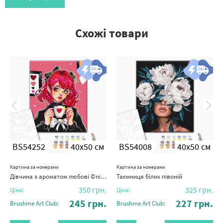
Схожі товари
BS54252
40x50 см
BS54008
40x50 см
Картина за номерами
Картина за номерами
Дівчина з ароматом любові ©nila_art_art
Таємниця білих півоній
350
грн.
325
грн.
Ціна:
Ціна:
245
грн.
227
грн.
Brushme Art Club:
Brushme Art Club: