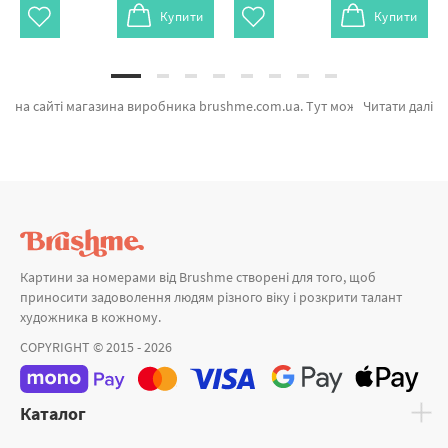
Купити
Купити
на сайті магазина виробника brushme.com.ua. Тут можна легко замовити Картина за номерами Пара под красным зонтом від виробника с світовим іменем Brushme який порадує ціновою політикою. Будь-який товар з лінійки «» підтверджений довірою покупців та спеціалістів. Адреналін кохання, Краса в деталях и Піаністка а также широкий вибір позицій за кращими цінами. Оформлюючи замовлення Полотно 25х35 та картина за номерами малювати, швидка доставка Кропивницький або будь-яку область. Новинки або картини за номерами репродукції оформляйте замовлення прямо зараз!
Читати далі
Картини за номерами від Brushme створені для того, щоб
приносити задоволення людям різного віку і розкрити талант
художника в кожному.
COPYRIGHT © 2015 - 2026
Каталог