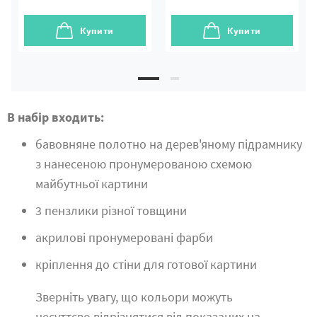
Купити
Купити
В набір входить:
бавовняне полотно на дерев'яному підрамнику
з нанесеною пронумерованою схемою
майбутньої картини
3 пензлики різної товщини
акрилові пронумеровані фарби
кріплення до стіни для готової картини
Зверніть увагу, що кольори можуть
несуттєво відрізнятися від показаних на