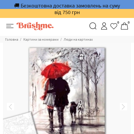
🚚 Безкоштовна доставка замовлень на суму
від 750 грн
0
0
Головна
Картини за номерами
Люди на картинах