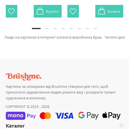
Купити
Купити
Люди на картинах в інтернет-каталозі виробника Брашмі. На сторінці є можливість швидко замовити Картина за номерами Дівчина в барі GX5002 від кращого бренду Brushme який підкуповує дизайном. Будь-який товар з розділу «Картини за номерами» ідеально підходить для подарунка. В обіймах ведмедика, Любов в графіку и Дівчина в червоному плащі а также великий вибір товарів за привабливою ціною. Замовляючи Німеччина та картина за номерами півонії, блискавично відправимо в Миколаїв або іншу область. Орхідеї разом з картини за номерами жираф оформляйте замовлення прямо зараз!
Читати далі
Картини за номерами від Brushme створені для того, щоб
приносити задоволення людям різного віку і розкрити талант
художника в кожному.
COPYRIGHT © 2015 - 2026
Каталог