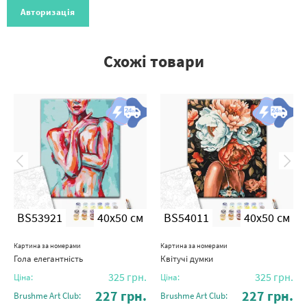
Авторизація
Схожі товари
BS53921
40x50 см
BS54011
40x50 см
Картина за номерами
Картина за номерами
Гола елегантність
Квітучі думки
325
грн.
325
грн.
Ціна:
Ціна:
227
грн.
227
грн.
Brushme Art Club:
Brushme Art Club: