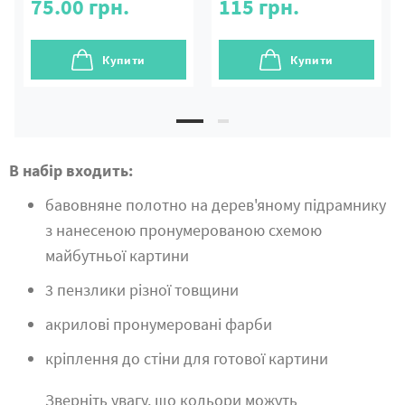
75.00
грн.
115
грн.
Купити
Купити
В набір входить:
бавовняне полотно на дерев'яному підрамнику
з нанесеною пронумерованою схемою
майбутньої картини
3 пензлики різної товщини
акрилові пронумеровані фарби
кріплення до стіни для готової картини
Зверніть увагу, що кольори можуть