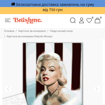
🚚 Безкоштовна доставка замовлень на суму
від 750 грн
0
0
Головна
Картини за номерами
Люди на картинах
Картина за номерами Мерлін Монро