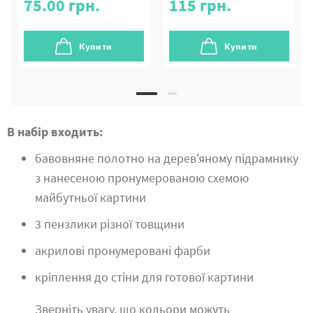
75.00
грн.
115
грн.
Купити
Купити
В набір входить:
бавовняне полотно на дерев'яному підрамнику
з нанесеною пронумерованою схемою
майбутньої картини
3 пензлики різної товщини
акрилові пронумеровані фарби
кріплення до стіни для готової картини
Зверніть увагу, що кольори можуть