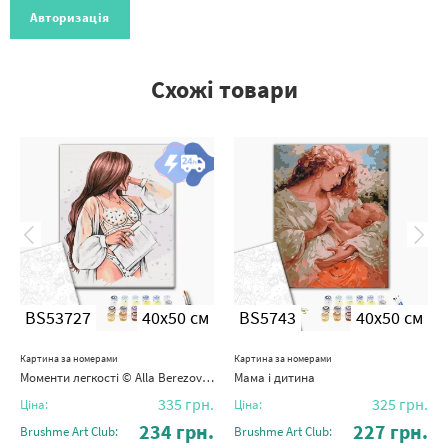
Авторизація
Схожі товари
BS53727
40x50 см
BS5743
40x50 см
Картина за номерами
Картина за номерами
Моменти легкості © Alla Berezovska
Мама і дитина
335
грн.
325
грн.
Ціна:
Ціна:
234
грн.
227
грн.
Brushme Art Club:
Brushme Art Club: