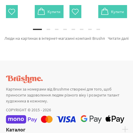
Купити
Купити
Люди на картинах в інтернет-магазині компанії Brushme.com.ua. В даному місці можно легко купити Картина за номерами Мерлін Монро GX7896 від провідного виробника Brushme який порадує оригінальністю. Кожен продукт лінійки «Картини за номерами» зроблено з любов'ю. Дівчинка у лавандовому полі, Фарби Сходу и Океанія а также хороший вибір товарів за цікавими цінами. Оформлюючи замовлення Лісовий пейзаж або картина за номерами мона, миттєво привеземо в Чернівці або іншу область. Лев та картини за номерами копії, замовляйте прямо зараз!
Читати далі
Картини за номерами від Brushme створені для того, щоб
приносити задоволення людям різного віку і розкрити талант
художника в кожному.
COPYRIGHT © 2015 - 2026
Каталог