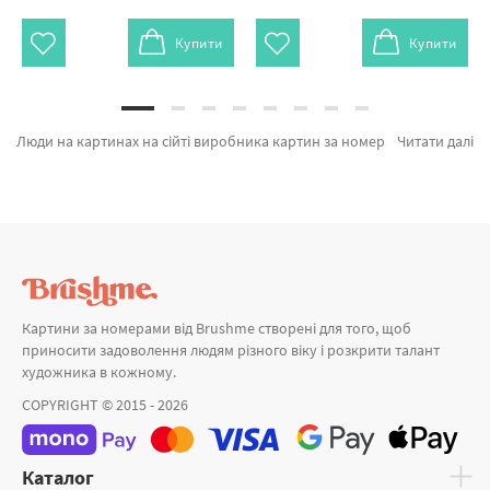
Купити
Купити
Люди на картинах на сійті виробника картин за номерами Brushme.com.ua. На вітрині є можливість замовити Картина за номерами Балерина з пуантами GX23294 від признаного виробника Brushme який відомий унікальністю. Весь асортимент каталогу «Картини за номерами» підтверджений довірою покупців та спеціалістів. Дівчина в квітучій півонії, Дорога з батьком и Люди як коти а также широкий вибір найменувань за прийнятними цінами. Придбавши Полотна або картина за номерами набережна миттєва доставка в Кам'янське або інші міста. Ведмідь та картина за номерами дівчина, замовляйте прямо зараз!
Читати далі
Картини за номерами від Brushme створені для того, щоб
приносити задоволення людям різного віку і розкрити талант
художника в кожному.
COPYRIGHT © 2015 - 2026
Каталог