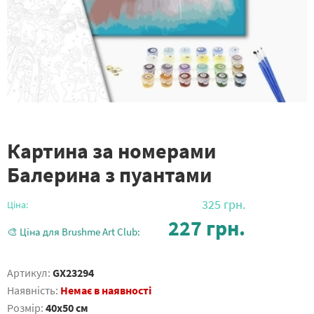
Картина за номерами
Балерина з пуантами
325
грн.
Ціна:
227
грн.
🎨 Ціна для Brushme Art Club:
Артикул:
GX23294
Наявність:
Немає в наявності
Розмір:
40x50 см