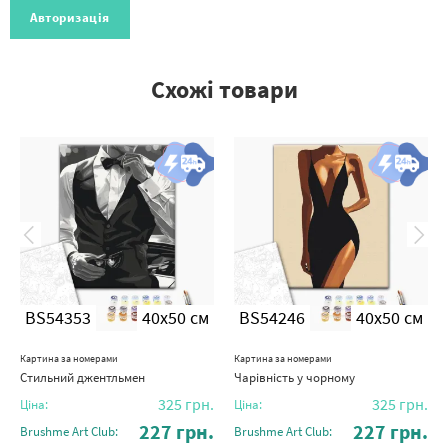
Авторизація
Схожі товари
BS54353
40x50 см
BS54246
40x50 см
Картина за номерами
Картина за номерами
Стильний джентльмен
Чарівність у чорному
325
грн.
325
грн.
Ціна:
Ціна:
227
грн.
227
грн.
Brushme Art Club:
Brushme Art Club: