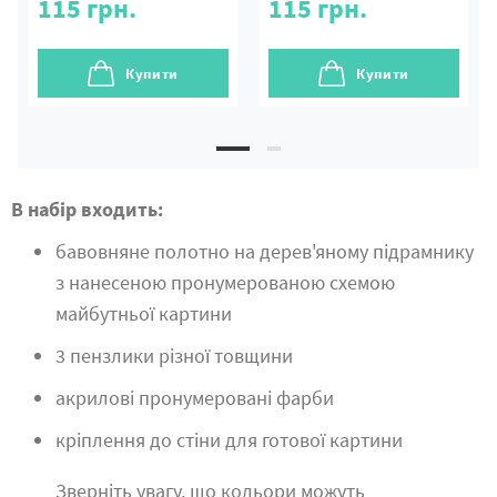
115
грн.
115
грн.
Купити
Купити
В набір входить:
бавовняне полотно на дерев'яному підрамнику
з нанесеною пронумерованою схемою
майбутньої картини
3 пензлики різної товщини
акрилові пронумеровані фарби
кріплення до стіни для готової картини
Зверніть увагу, що кольори можуть